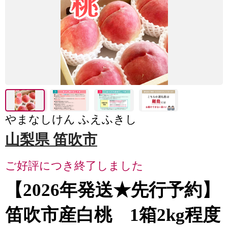
やまなしけん ふえふきし
山梨県 笛吹市
ご好評につき終了しました
【2026年発送★先行予約】
笛吹市産白桃 1箱2kg程度