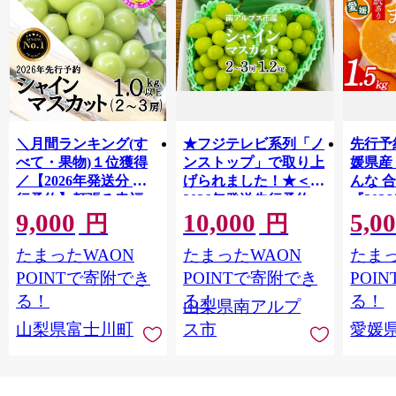
＼月間ランキング(す
★フジテレビ系列「ノ
先行予
べて・果物)１位獲得
ンストップ」で取り上
媛県産
／【2026年発送分 先
げられました！★＜
んな 合
行予約】頬張る幸福
2026年発送先行予約＞
『202
9,000
10,000
5,0
感 〜緑の宝石・ シ
南アルプス市産シャイ
出荷予
円
円
ャインマスカット 〜
ンマスカット1.2kg以
ご自宅
たまったWAON
たまったWAON
たまっ
１ｋｇ以上（２〜３
上（2～3房） クール
マドン
房） フルーツ 山梨県
便発送 ALPAG007
あり 
POINTで寄附でき
POINTで寄附でき
POI
産 果物 くだもの シャ
ツ 高級
る！
る！
る！
山梨県南アルプ
イン マスカット ぶど
産地直
山梨県富士川町
ス市
愛媛
う ブドウ 葡萄 大粒 種
レンジ
なし 先行予約 富士川
県 西
町 10000円 一万円
9000円 九千円