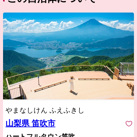
やまなしけん ふえふきし
山梨県 笛吹市
ハートフルタウン笛吹