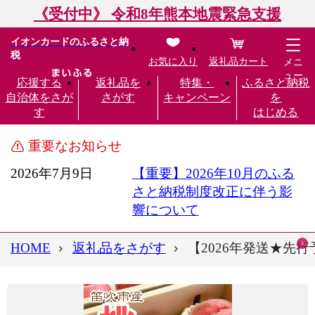
《受付中》 令和8年熊本地震緊急支援
イオンカードのふるさと納
税
お気に入り
返礼品カート
メニ
ュー
応援する
返礼品を
特集・
ふるさと納税
自治体をさが
さがす
キャンペーン
を
す
はじめる
重要なお知らせ
2026年7月9日
【重要】2026年10月のふる
さと納税制度改正に伴う影
響について
HOME
返礼品をさがす
【2026年発送★先行予