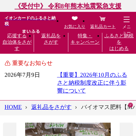
《受付中》 令和8年熊本地震緊急支援
イオンカードのふるさと納
税
お気に入り
返礼品カート
メニ
ュー
応援する
返礼品を
特集・
ふるさと納税
自治体をさが
さがす
キャンペーン
を
す
はじめる
重要なお知らせ
2026年7月9日
【重要】2026年10月のふる
さと納税制度改正に伴う影
響について
HOME
返礼品をさがす
バイオマス肥料【Mバイ