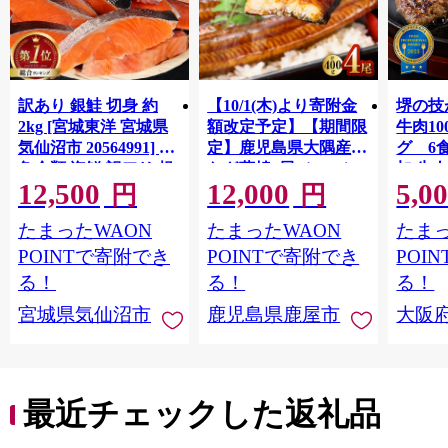
訳あり 銀鮭 切身 約
【10/1(木)より寄附金
堺の技
2kg [宮城東洋 宮城県
額改定予定】【期間限
牛肉1
気仙沼市 20564991] 鮭
定】鹿児島県大隅産う
グ 6
魚介類 海鮮 訳アリ 規
なぎ蒲焼4尾（400g）
加 牛
12,500
12,000
5,0
格外 不揃い さけ サケ
ット 6
円
円
鮭切身 シャケ 切り身
メ 温
たまったWAON
たまったWAON
たまっ
冷凍 家庭用 おかず 弁
菜 簡
当 支援 サーモン 銀鮭
すめ 
POINTで寄附でき
POINTで寄附でき
POI
切り身 魚 わけあり
取り寄
る！
る！
る！
料 ふ
宮城県気仙沼市
鹿児島県鹿屋市
大阪
堺市】
最近チェックした返礼品