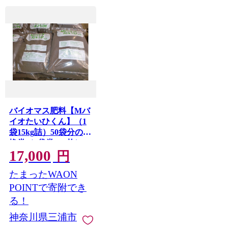
バイオマス肥料【Mバ
イオたいひくん】（1
袋15kg詰）50袋分の引
換券（5袋券×10枚）
17,000
M085-001-02
円
たまったWAON
POINTで寄附でき
る！
神奈川県三浦市