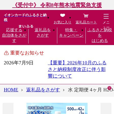
《受付中》 令和8年熊本地震緊急支援
イオンカードのふるさと納
税
お気に入り
返礼品カート
メニ
ュー
応援する
返礼品を
特集・
ふるさと納税
自治体をさが
さがす
キャンペーン
を
す
はじめる
重要なお知らせ
2026年7月9日
【重要】2026年10月のふる
さと納税制度改正に伴う影
響について
HOME
返礼品をさがす
水 定期便 4ヶ月 H2