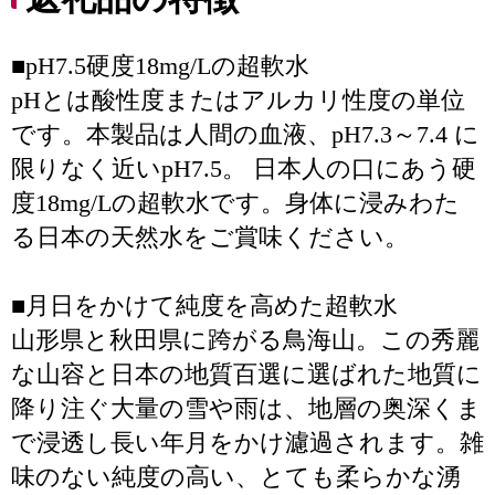
■pH7.5硬度18mg/Lの超軟水
pHとは酸性度またはアルカリ性度の単位
です。本製品は人間の血液、pH7.3～7.4 に
限りなく近いpH7.5。 日本人の口にあう硬
度18mg/Lの超軟水です。身体に浸みわた
る日本の天然水をご賞味ください。
■月日をかけて純度を高めた超軟水
山形県と秋田県に跨がる鳥海山。この秀麗
な山容と日本の地質百選に選ばれた地質に
降り注ぐ大量の雪や雨は、地層の奥深くま
で浸透し長い年月をかけ濾過されます。雑
味のない純度の高い、とても柔らかな湧