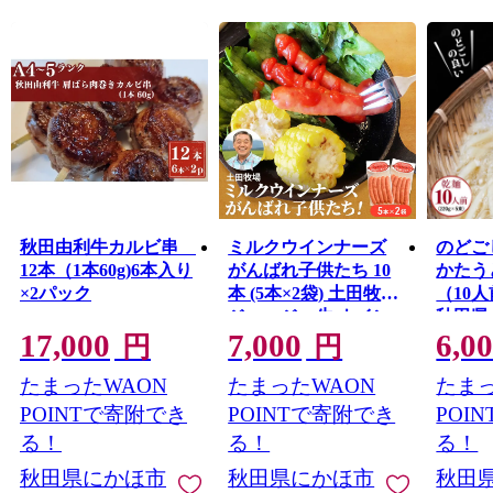
秋田由利牛カルビ串
ミルクウインナーズ
のどご
12本（1本60g)6本入り
がんばれ子供たち 10
かたうど
×2パック
本 (5本×2袋) 土田牧場
（10人
ジャージー牛 ウイン
秋田県
17,000
7,000
6,0
ナー ソーセージ 惣菜
円
円
簡単調理 低温殺菌 加
たまったWAON
たまったWAON
たまっ
工肉 冷蔵 秋田 秋田県
にかほ市
POINTで寄附でき
POINTで寄附でき
POI
る！
る！
る！
秋田県にかほ市
秋田県にかほ市
秋田