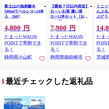
富士山の強炭酸水
【最短７日以内発送】
ミニッ
500mlラベルレス×24本
お～いお茶 濃い茶
んぷる
入 2607
2L×12本セット［おー
ぶどう
いお茶 ペットボトル 2
ス | mi
4,800
7,900
14,
リットル ケース 箱 伊
ゼリー
円
円
藤園 静岡］
ルシウ
たまったWAON
たまったWAON
たまっ
給 コ
POINTで寄附でき
POINTで寄附でき
POI
る！
る！
る！
静岡県小山町
静岡県御前崎市
茨城
最近チェックした返礼品