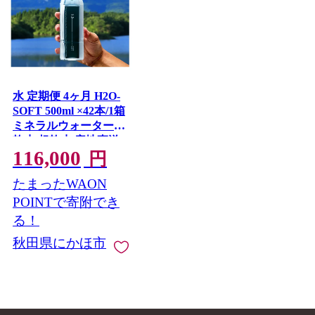
水 定期便 4ヶ月 H2O-
SOFT 500ml ×42本/1箱
ミネラルウォーター
軟水 超軟水 産地直送
116,000
健康 お水 天然水 ペッ
円
トボトル 飲料 湧水 災
たまったWAON
害 防災 備蓄 備蓄水 ロ
ーリングストック 災
POINTで寄附でき
害対策 備蓄用 常温 常
る！
温保存 箱 箱買い 500
秋田県にかほ市
鳥海山 秋田 定期 4回