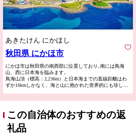
あきたけん にかほし
秋田県 にかほ市
にかほ市は秋田県の南西部に位置しており､南には鳥海
山、西に日本海を臨みます。
鳥海山頂（標高：2,236m）と日本海までの直線距離はわ
ずか16kmしかなく、海と山に抱かれた世界的にも珍しい
地域です。
新鮮な海の幸や山の幸、それらの恵みを活かした様々な
お礼の品・・・皆さまに、海と山の恵みを余すことなく
お届けします。
この自治体のおすすめの返
礼品