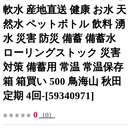
軟水 産地直送 健康 お水 天
然水 ペットボトル 飲料 湧
水 災害 防災 備蓄 備蓄水
ローリングストック 災害
対策 備蓄用 常温 常温保存
箱 箱買い 500 鳥海山 秋田
定期 4回-[59340971]
0
（0）