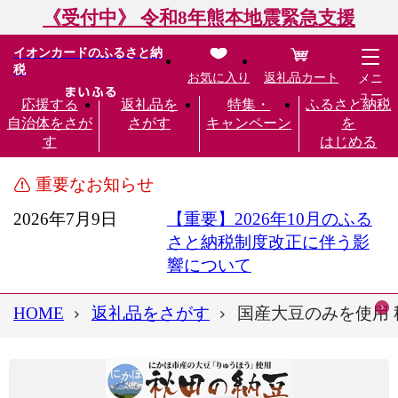
《受付中》 令和8年熊本地震緊急支援
イオンカードのふるさと納
税
お気に入り
返礼品カート
メニ
ュー
応援する
返礼品を
特集・
ふるさと納税
自治体をさが
さがす
キャンペーン
を
す
はじめる
重要なお知らせ
2026年7月9日
【重要】2026年10月のふる
さと納税制度改正に伴う影
響について
HOME
返礼品をさがす
国産大豆のみを使用 