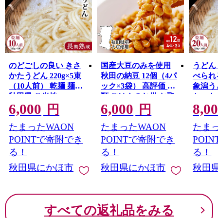
のどごしの良い きさ
国産大豆のみを使用
うどん
かたうどん 220g×5束
秋田の納豆 12個（4パ
べられ
（10人前） 乾麺 麺類
ック×3袋） 高評価 豆
象潟うど
秋田県 ご当地
類 ごはんのお供 お取
セット 
6,000
6,000
8,0
り寄せグルメ
麺 麺
円
円
子ども
たまったWAON
たまったWAON
たまっ
グルメ
食 非
POINTで寄附でき
POINTで寄附でき
POI
防災 
る！
る！
る！
ストッ
秋田県にかほ市
秋田県にかほ市
秋田
用 常
すべての返礼品をみる