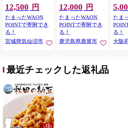
12,500
12,000
5,0
格外 不揃い さけ サケ
ット 6
円
円
鮭切身 シャケ 切り身
メ 温
たまったWAON
たまったWAON
たまっ
冷凍 家庭用 おかず 弁
菜 簡
当 支援 サーモン 銀鮭
すめ 
POINTで寄附でき
POINTで寄附でき
POI
切り身 魚 わけあり
取り寄
る！
る！
る！
料 ふ
宮城県気仙沼市
鹿児島県鹿屋市
大阪
堺市】
最近チェックした返礼品