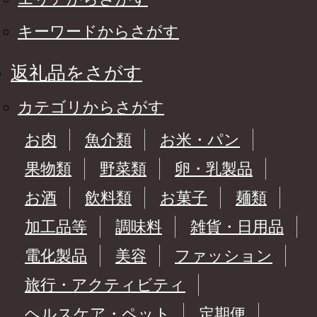
キーワードからさがす
返礼品をさがす
カテゴリからさがす
お肉
魚介類
お米・パン
果物類
野菜類
卵・乳製品
お酒
飲料類
お菓子
麺類
加工品等
調味料
雑貨・日用品
電化製品
美容
ファッション
旅行・アクティビティ
ヘルスケア・ペット
定期便