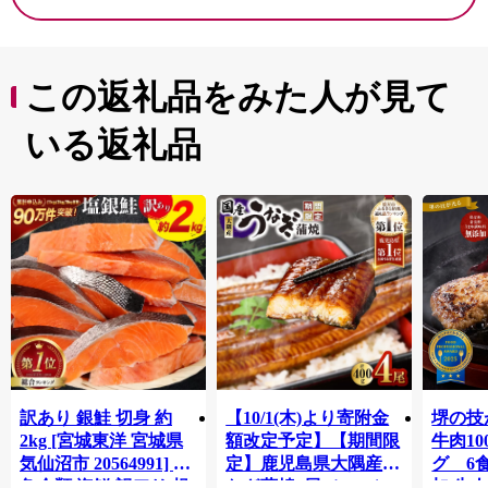
この返礼品をみた人が見て
いる返礼品
訳あり 銀鮭 切身 約
【10/1(木)より寄附金
堺の技
2kg [宮城東洋 宮城県
額改定予定】【期間限
牛肉1
気仙沼市 20564991] 鮭
定】鹿児島県大隅産う
グ 6
魚介類 海鮮 訳アリ 規
なぎ蒲焼4尾（400g）
加 牛