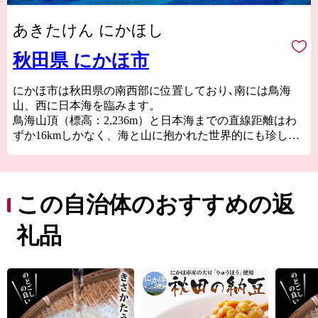
あきたけん にかほし
秋田県 にかほ市
にかほ市は秋田県の南西部に位置しており､南には鳥海
山、西に日本海を臨みます。
鳥海山頂（標高：2,236m）と日本海までの直線距離はわ
ずか16kmしかなく、海と山に抱かれた世界的にも珍しい
地域です。
新鮮な海の幸や山の幸、それらの恵みを活かした様々な
お礼の品・・・皆さまに、海と山の恵みを余すことなく
お届けします。
この自治体のおすすめの返
礼品