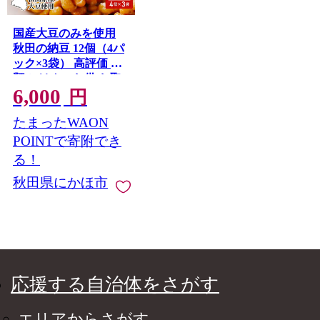
国産大豆のみを使用
秋田の納豆 12個（4パ
ック×3袋） 高評価 豆
類 ごはんのお供 お取
6,000
り寄せグルメ
円
たまったWAON
POINTで寄附でき
る！
秋田県にかほ市
応援する自治体をさがす
エリアからさがす