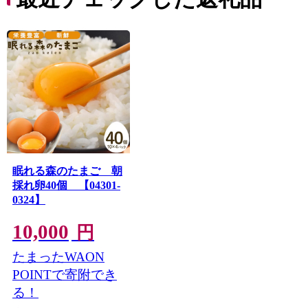
眠れる森のたまご 朝
採れ卵40個 【04301-
0324】
10,000
円
たまったWAON
POINTで寄附でき
る！