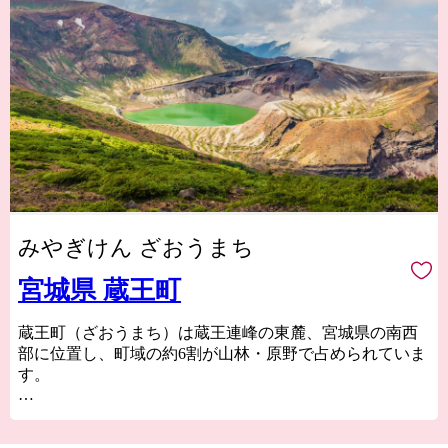
みやぎけん ざおうまち
宮城県 蔵王町
蔵王町（ざおうまち）は蔵王連峰の東麓、宮城県の南西
部に位置し、町域の約6割が山林・原野で占められていま
す。
自然の恵みを受けた、様々な種類の食材が豊富。
米や、宮城県内一の生産量を誇る『梨』をはじめとした