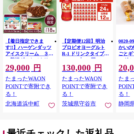
【着日指定できま
【定期便12回】明治
0020-
す!!】ハーゲンダッツ
プロビオヨーグルト
かいの
アイスクリーム ３種
R-1 ドリンクタイプ
ごとギ
の贅沢ギフト（クリス
112g×24本×12回 ヨー
ーグル
29,000
130,000
20,
ピー・バー・アソート
グルトドリンク◇
キ メ
円
円
ボックス）_H0016-123
ン チ
たまったWAON
たまったWAON
たまっ
POINTで寄附でき
POINTで寄附でき
POI
る！
る！
る！
北海道浜中町
茨城県守谷市
静岡
最近チェックした返礼品