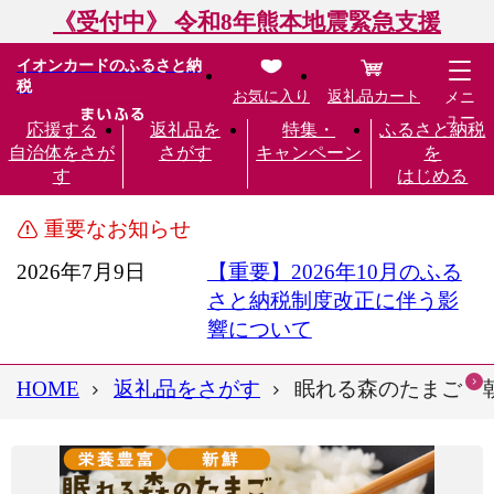
《受付中》 令和8年熊本地震緊急支援
イオンカードのふるさと納
税
お気に入り
返礼品カート
メニ
ュー
応援する
返礼品を
特集・
ふるさと納税
自治体をさが
さがす
キャンペーン
を
す
はじめる
重要なお知らせ
2026年7月9日
【重要】2026年10月のふる
さと納税制度改正に伴う影
響について
HOME
返礼品をさがす
眠れる森のたまご 朝採