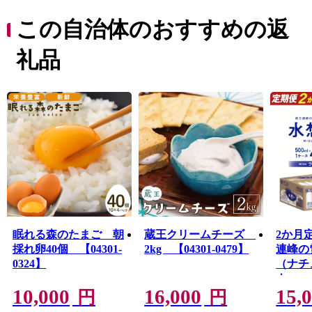
リンゴ・ブルーベリー・洋梨の果樹類。高原野菜や、芋
煮会での逸品『里芋』。全国的に人気の高いチーズ。
この自治体のおすすめの返
牛・豚・鶏・鴨の肉類や卵。そして『水』の美味しさか
ら、飲料水の生産工場もございます。
礼品
観光地として一年中楽しめるリゾート地でもある蔵王。
蔵王の象徴『御釜』をはじめ、季節ごとに雪の壁、新
緑、紅葉のドライブが楽しめる山岳道路『蔵王エコーラ
イン』。花の季節は、水田と残雪の蔵王とのコラボレー
ションが素敵。秋は食材の宝庫ならではの地場産品直売
祭りが毎週のように開催されます。冬はスキーと樹氷鑑
賞。そして温泉。
癒・遊・食の全てを満喫できます。
眠れる森のたまご 朝
蔵王クリームチーズ
2か月
採れ卵40個 【04301-
2kg 【04301-0479】
連峰の
0324】
（ナチ
ウォー
10,000
16,000
15,
レス 5
円
円
42L 【