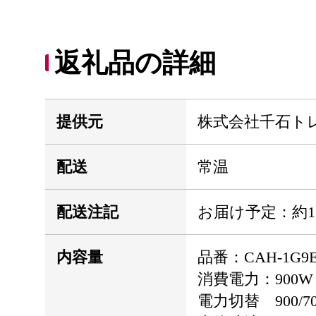
返礼品の詳細
提供元
株式会社千石ト
配送
常温
配送注記
お届け予定：約
内容量
品番：CAH-1G9
消費電力：900W
電力切替 900/70