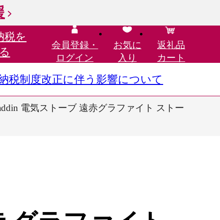
援
納税を
会員登録・
お気に
返礼品
る
ログイン
入り
カート
さと納税制度改正に伴う影響について
laddin 電気ストーブ 遠赤グラファイト ストー