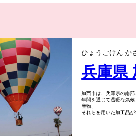
ひょうごけん か
兵庫県
加西市は、兵庫県の南部
年間を通じて温暖な気候
産物、
それらを用いた加工品が
また、日本最古の地誌「
たまちで赤穂義士のゆか
市内には古法華自然公園