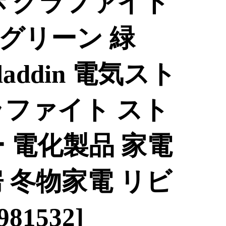
赤 グラファイト
 グリーン 緑
Aladdin 電気スト
ラファイト スト
 電化製品 家電
 冬物家電 リビ
81532]