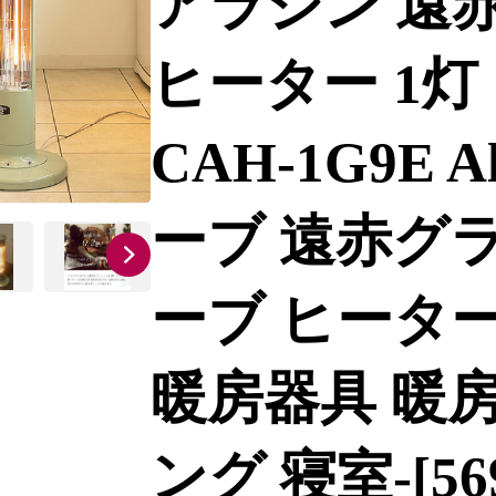
アラジン 遠
ヒーター 1灯
CAH-1G9E 
ーブ 遠赤グ
ーブ ヒーター
暖房器具 暖房
ング 寝室-[569