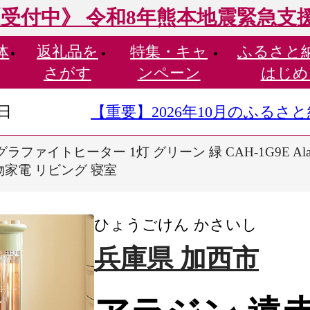
受付中》 令和8年熊本地震緊急支
体
返礼品を
特集・
キャ
ふるさと
さがす
ンペーン
はじめ
9日
【重要】2026年10月のふる
グラファイトヒーター 1灯 グリーン 緑 CAH-1G9E A
物家電 リビング 寝室
ひょうごけん かさいし
兵庫県 加西市