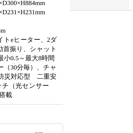
300×H884mm
231×H231mm
8m
イトeヒーター、2ダ
動首振り、シャット
小0.5～最大8時間
ー（30分毎）、チャ
防災対応型 二重安
ッチ（光センサー
ド搭載