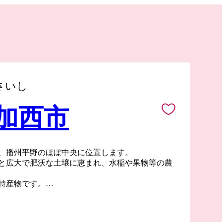
さいし
 加西市
、播州平野のほぼ中央に位置します。
と広大で肥沃な土壌に恵まれ、水稲や果物等の農
特産物です。
播磨国風土記」にも登場する自然と歴史が融合し
りの地でもあります。
やフラワーセンター、五百羅漢、玉丘古墳群など