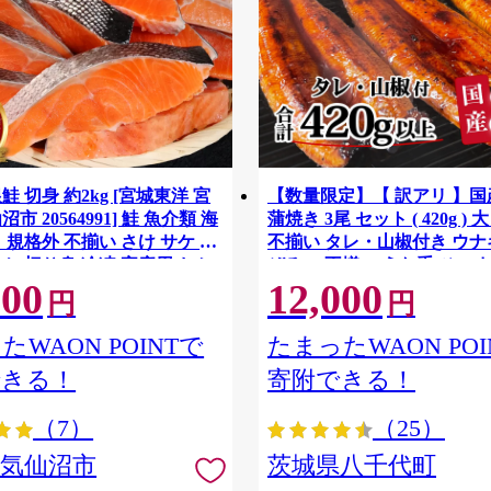
鮭 切身 約2kg [宮城東洋 宮
【数量限定】【 訳アリ 】
市 20564991] 鮭 魚介類 海
蒲焼き 3尾 セット ( 420g ) 
 規格外 不揃い さけ サケ 鮭
不揃い タレ・山椒付き ウナギ
ケ 切り身 冷凍 家庭用 おか
ぞろい 不揃い うな重 ひつま
500
12,000
支援 サーモン 銀鮭切り身 魚
気 茨城 八千代町 ふるさと納
円
円
[SF951ya]
たWAON POINTで
たまったWAON POI
できる！
寄附できる！
（7）
（25）
県気仙沼市
茨城県八千代町