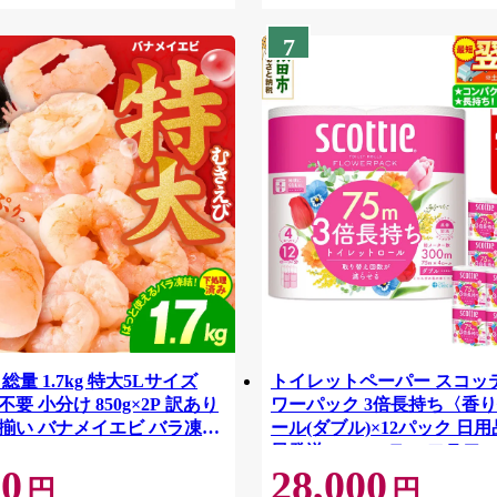
7
総量 1.7kg 特大5Lサイズ
トイレットペーパー スコッ
要 小分け 850g×2P 訳あり
ワーパック 3倍長持ち〈香り
揃い バナメイエビ バラ凍
ール(ダブル)×12パック 日用
42
日発送 [スコッティ フラワ
00
28,000
トイレットペーパー 日本製
円
円