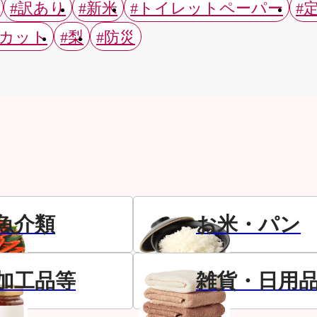
#訳あり
#新米
#トイレットペーパー
#
スカット
#梨
#防災
魚介類
お米・パン
加工品等
雑貨・日用