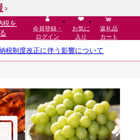
援
納税を
会員登録・
お気に
返礼品
る
ログイン
入り
カート
さと納税制度改正に伴う影響について