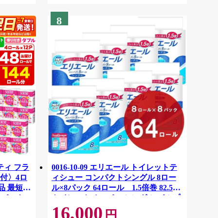
8
ティ フラ
0016-10-09 エリエール トイレットテ
付〉4ロ
ィシュー コンパクトシングル 8ロー
品 最短翌
ル×8パック 64ロール 1.5倍巻 82.5m
ーパック
トイレットペーパー シングル パルプ
16,000
紙クレシ
100％ 香りつき 日用品 消耗品 備蓄
円