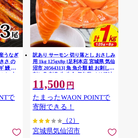
国産うなぎ
訳あり サーモン 切り落とし おさしみ
大きさ の
用 1kg 125gx8p [足利本店 宮城県 気仙
 鰻 ふ
沼市 20564313] 魚 魚介類 鮭 お刺し身
ぶし 人
刺し身 刺身 生 生食 個包装 チリ銀鮭
11,500
税 冷凍
銀鮭 海鮮 海鮮丼 魚介
円
NTで
たまったWAON POINTで
寄附できる！
（2）
宮城県気仙沼市