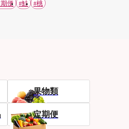
定期便
#鮭
#桃
果物類
品
定期便