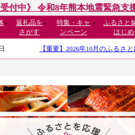
受付中》 令和8年熊本地震緊急支
体
返礼品を
特集・
キャ
ふるさと
さがす
ンペーン
はじめ
9日
【重要】2026年10月のふる