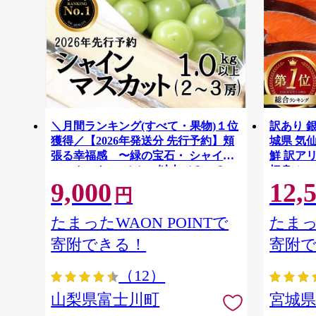
＼月間ランキング(すべて・果物)１位
訳あり 銀
獲得／【2026年発送分 先行予約】頬
城県 気仙沼
張る幸福感 〜緑の宝石・ シャイン
鮮 訳アリ
マスカット 〜 １ｋｇ以上（２〜３
切身 シャ
9,000
12,
房） フルーツ 山梨県産 果物 くだも
ず 弁当 
円
の シャイン マスカット ぶどう ブド
わけあり
ウ 葡萄 大粒 種なし 先行予約 富士川
たまったWAON POINTで
たまっ
町 10000円 一万円 9000円 九千円
寄附できる！
寄附
（12）
山梨県富士川町
宮城