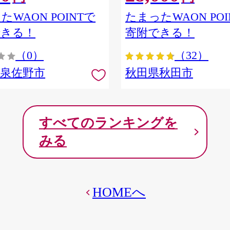
ア] 秋田県秋田市
たWAON POINTで
たまったWAON POI
できる！
寄附できる！
（0）
（32）
府泉佐野市
秋田県秋田市
すべてのランキングを
みる
HOMEへ