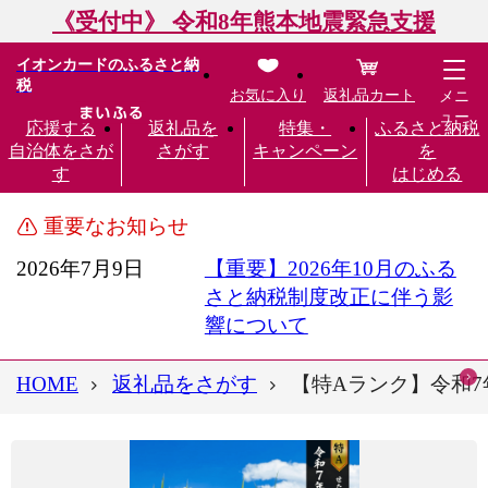
《受付中》 令和8年熊本地震緊急支援
イオンカードのふるさと納
税
お気に入り
返礼品カート
メニ
ュー
応援する
返礼品を
特集・
ふるさと納税
自治体をさが
さがす
キャンペーン
を
す
はじめる
重要なお知らせ
2026年7月9日
【重要】2026年10月のふる
さと納税制度改正に伴う影
響について
HOME
返礼品をさがす
【特Aランク】令和7年