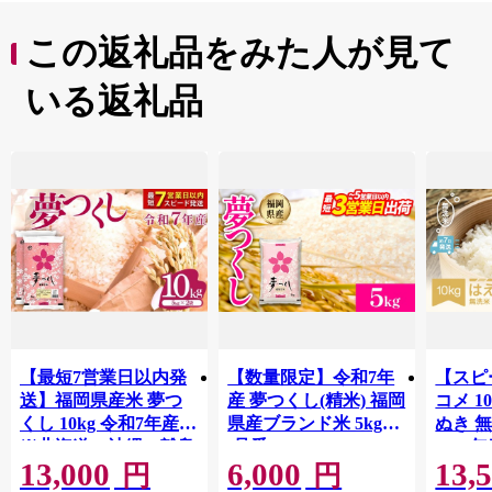
この返礼品をみた人が見て
いる返礼品
【最短7営業日以内発
【数量限定】令和7年
【スピ
送】福岡県産米 夢つ
産 夢つくし(精米) 福岡
コメ 10
くし 10kg 令和7年産
県産ブランド米 5kg
ぬき 
※北海道・沖縄・離島
(品番:3X10R7)
2025年
13,000
6,000
13,
hamxa
は配送不可 |【精米 単
円
円