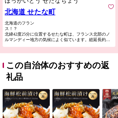
ほっかいどう せたなちょう
北海道 せたな町
北海道のフラン
ス
北緯42度25分に位置するせたな町は、フランス北部のノ
ルマンディー地方の気候によく似ています。総延長約
78kmにもおよぶ海岸線が面する日本海は潮の流れが速い
ため海水がよく循環し、常に澱みなくホタテの養殖など
をしても品質が高いものが出来ます。また、海からのミ
ネラルたっぷりな潮風が運ばれてくる牧場では牛がゆっ
この自治体のおすすめの返
たり草を食み、その牛から採れた生乳でチーズやヨーグ
ルトを作っています。
礼品
町の中心部には何度も清流日本一に輝く一級河川後志利
別川(シリベシトシベツガワ)が流れ、秋になると沢山の鮭
が川をのぼります。そんな大自然に育まれた食や文化を
知っていただくきっかけにふるさと納税をぜひご活用く
ださい。