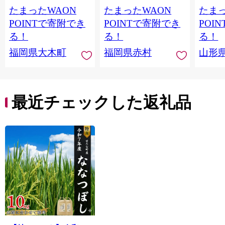
一米 単一原料米 7年産
たまったWAON
たまったWAON
たまっ
国産 お米 ブランド米
5kg × 2 ゆめつくし】
POINTで寄附でき
POINTで寄附でき
POI
CY009_01
る！
る！
る！
福岡県大木町
福岡県赤村
山形
最近チェックした返礼品