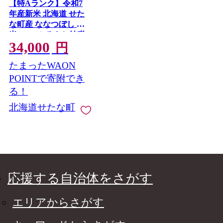
【特Aランク】令和7
年産新米 北海道 せた
な町産 ななつぼし 精
米 10kg ふるさと納税
34,000
円
たまったWAON
POINTで寄附でき
る！
北海道せたな町
応援する自治体をさがす
エリアからさがす