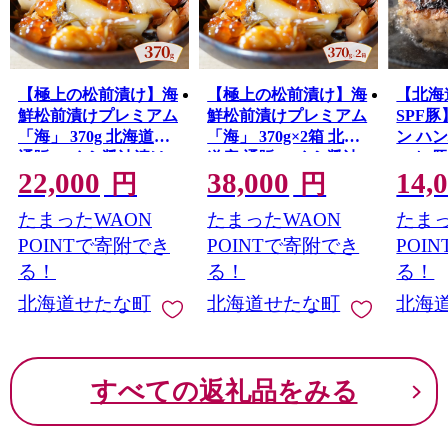
【極上の松前漬け】海
【極上の松前漬け】海
【北海
鮮松前漬けプレミアム
鮮松前漬けプレミアム
SPF
「海」 370g 北海道産
「海」 370g×2箱 北海
ン ハン
通販 いくら醤油漬け
道産 通販 いくら醤油
ット 豚肉
22,000
38,000
14,
うに あわび ホタテ貝
漬け うに あわび ホタ
豚 肉汁
円
円
柱 甘えび 海鮮 せたな
テ貝柱 甘えび 海鮮 せ
な町 
たまったWAON
たまったWAON
たまっ
町 ふるさと納税
たな町 ふるさと納税
POINTで寄附でき
POINTで寄附でき
POI
る！
る！
る！
北海道せたな町
北海道せたな町
北海
すべての返礼品をみる