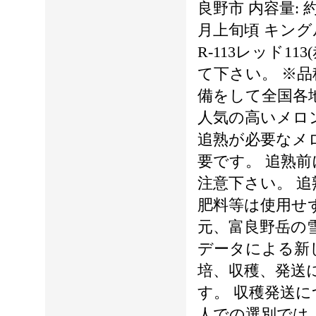
良野市 内容量: 
月上旬頃 キング
R-113レッド
て下さい。 ※
備をして全国各
人気の高いメロン
追熟が必要なメ
要です。 追熟
注意下さい。 追
肥料等は使用せ
元、富良野岳の
データによる新
培、収穫、発送
す。 収穫発送
人での選別では