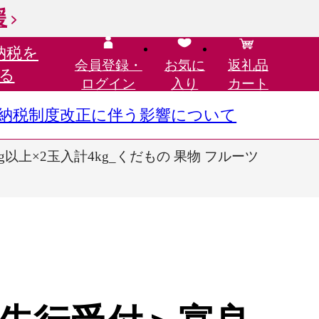
援
納税を
会員登録・
お気に
返礼品
る
ログイン
入り
カート
さと納税制度改正に伴う影響について
g以上×2玉入計4kg_くだもの 果物 フルーツ