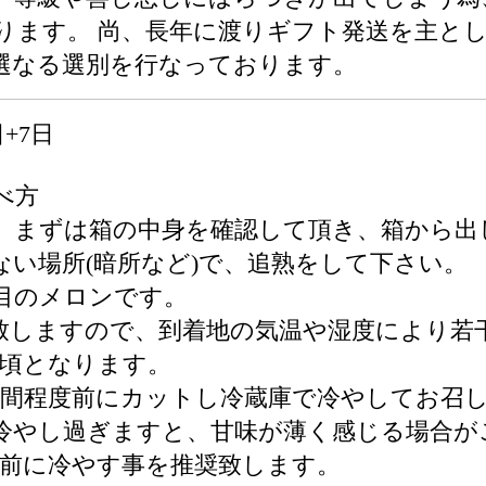
ります。 尚、長年に渡りギフト発送を主と
選なる選別を行なっております。
+7日
べ方
、まずは箱の中身を確認して頂き、箱から出
ない場所(暗所など)で、追熟をして下さい。
目のメロンです。
致しますので、到着地の気温や湿度により若
べ頃となります。
時間程度前にカットし冷蔵庫で冷やしてお召
冷やし過ぎますと、甘味が薄く感じる場合が
度前に冷やす事を推奨致します。