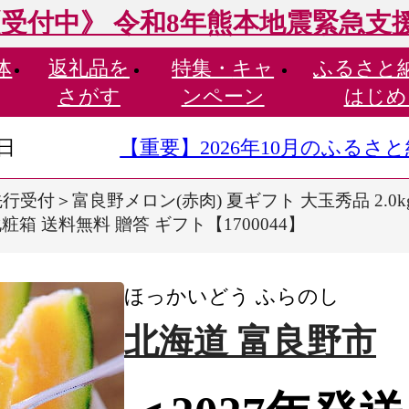
受付中》 令和8年熊本地震緊急支
体
返礼品を
特集・
キャ
ふるさと
さがす
ンペーン
はじめ
9日
【重要】2026年10月のふる
先行受付＞富良野メロン(赤肉) 夏ギフト 大玉秀品 2.0k
箱 送料無料 贈答 ギフト【1700044】
ほっかいどう ふらのし
北海道 富良野市