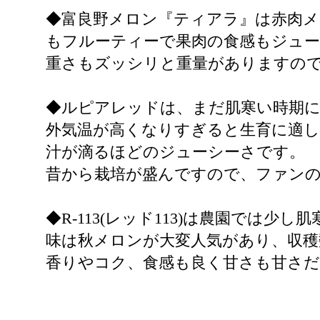
◆富良野メロン『ティアラ』は赤肉
もフルーティーで果肉の食感もジュー
重さもズッシリと重量がありますの
◆ルピアレッドは、まだ肌寒い時期
外気温が高くなりすぎると生育に適
汁が滴るほどのジューシーさです。
昔から栽培が盛んですので、ファン
◆R-113(レッド113)は農園では
味は秋メロンが大変人気があり、収
香りやコク、食感も良く甘さも甘さ