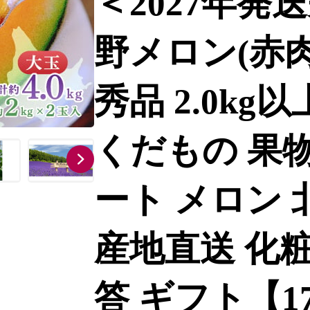
＜2027年発
野メロン(赤肉
秀品 2.0kg以
くだもの 果物
ート メロン 
産地直送 化粧
答 ギフト【17