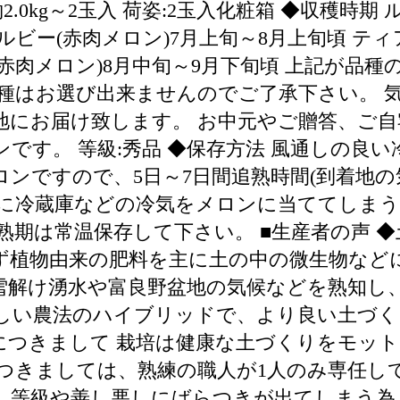
約2.0kg～2玉入 荷姿:2玉入化粧箱 ◆収穫時
ルビー(赤肉メロン)7月上旬～8月上旬頃 ティ
113(赤肉メロン)8月中旬～9月下旬頃 上記
品種はお選び出来ませんのでご了承下さい。 
地にお届け致します。 お中元やご贈答、ご
です。 等級:秀品 ◆保存方法 風通しの良
ロンですので、5日～7日間追熟時間(到着地の
前に冷蔵庫などの冷気をメロンに当ててしま
熟期は常温保存して下さい。 ■生産者の声 
ず植物由来の肥料を主に土の中の微生物など
雪解け湧水や富良野盆地の気候などを熟知し
しい農法のハイブリッドで、より良い土づく
につきまして 栽培は健康な土づくりをモッ
につきましては、熟練の職人が1人のみ専任し
、等級や善し悪しにばらつきが出てしまう為