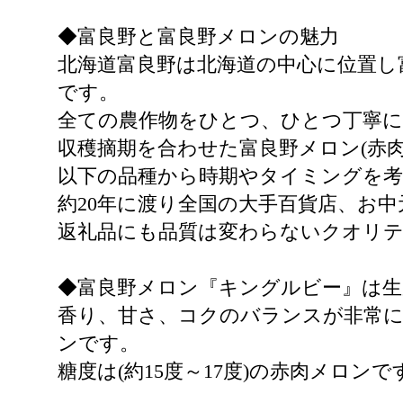
◆富良野と富良野メロンの魅力
北海道富良野は北海道の中心に位置し
です。
全ての農作物をひとつ、ひとつ丁寧
収穫摘期を合わせた富良野メロン(赤
以下の品種から時期やタイミングを
約20年に渡り全国の大手百貨店、お
返礼品にも品質は変わらないクオリ
◆富良野メロン『キングルビー』は生
香り、甘さ、コクのバランスが非常
ンです。
糖度は(約15度～17度)の赤肉メロンで