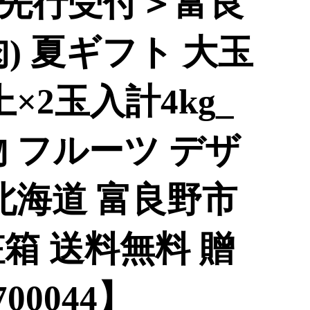
送先行受付＞富良
) 夏ギフト 大玉
上×2玉入計4kg_
 フルーツ デザ
北海道 富良野市
箱 送料無料 贈
00044】