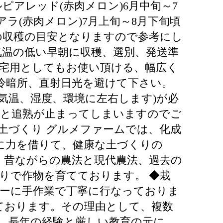
期 ルピアレッド(赤肉メロン)6月中旬～7
アラ(赤肉メロン)7月上旬～8月下旬頃
が品種の収穫の目安となりますので参考にし
気温の低い早朝に収穫、選別、発送準
自宅用としてもお使い頂ける、幅広く
い冷暗所、直射日光を避けて下さい。
気温、湿度、環境に左右します)が必
うと追熟が止まってしまいますのでご
◆土づくり グルメファームでは、化成
に力を借りて、健康な土づくりの
、昔ながらの農法と現代農法、過去の
りで作物を育てております。 ◆栽
トーに手作業で丁寧に行なっておりま
ております。その理由として、複数
、長年の経験と厳しい教育の元に、