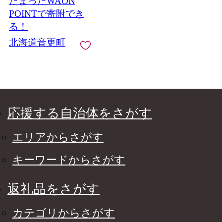
たまったWAON
ールチーズ クリーム
チーズ スモークチー
POINTで寄附でき
ズ 乳製品 詰め合わせ
る！
冷蔵 北海道 音更町
北海道音更町
応援する自治体をさがす
エリアからさがす
キーワードからさがす
返礼品をさがす
カテゴリからさがす