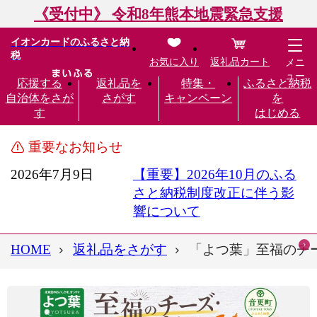
《受付中》 令和8年熊本地震緊急支援
イオンカードのふるさと納
税
お気に入り
返礼品カート
メニ
ュー
応援する
返礼品を
特集・
ふるさと納税
自治体をさが
さがす
キャンペーン
を
す
はじめる
重要なお知らせ
2026年7月9日
【重要】2026年10月のふる
さと納税制度改正に伴う影
響について
HOME
返礼品をさがす
「よつ葉」至福のチーズ