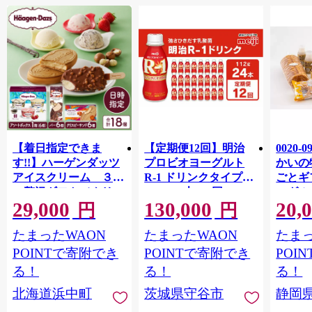
【着日指定できま
【定期便12回】明治
0020-
す!!】ハーゲンダッツ
プロビオヨーグルト
かいの
アイスクリーム ３種
R-1 ドリンクタイプ
ごとギ
の贅沢ギフト（クリス
112g×24本×12回 ヨー
ーグル
29,000
130,000
20,
ピー・バー・アソート
グルトドリンク◇
キ メ
円
円
ボックス）_H0016-123
ン チ
たまったWAON
たまったWAON
たまっ
POINTで寄附でき
POINTで寄附でき
POI
る！
る！
る！
北海道浜中町
茨城県守谷市
静岡