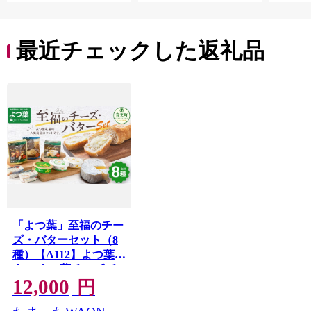
最近チェックした返礼品
「よつ葉」至福のチー
ズ・バターセット（8
種）【A112】よつ葉バ
ター よつ葉チーズ チ
12,000
ーズ バター セット 8
円
種類 計690g カマンベ