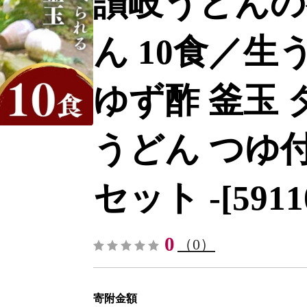
讃岐うどんの
ん 10食／生
ゆず酢 釜玉 
うどん つゆ付
セット -[5911
0
（0）
寄附金額