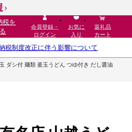
援
納税を
会員登録・
お気に
返礼品
る
ログイン
入り
カート
さと納税制度改正に伴う影響について
玉 ダシ付 麺類 釜玉うどん つゆ付き だし醤油