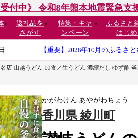
受付中》 令和8年熊本地震緊急支
体
返礼品を
特集・
キャ
ふるさと
さがす
ンペーン
はじめ
9日
【重要】2026年10月のふる
店 山越うどん 10食／生うどん 濃縮だし ゆず酢 釜
かがわけん あやがわちょう
香川県 綾川町