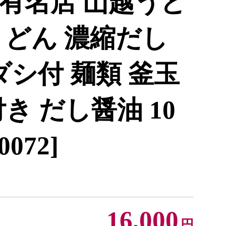
有名店 山越うど
うどん 濃縮だし
ダシ付 麺類 釜玉
き だし醤油 10
0072]
16,000
円