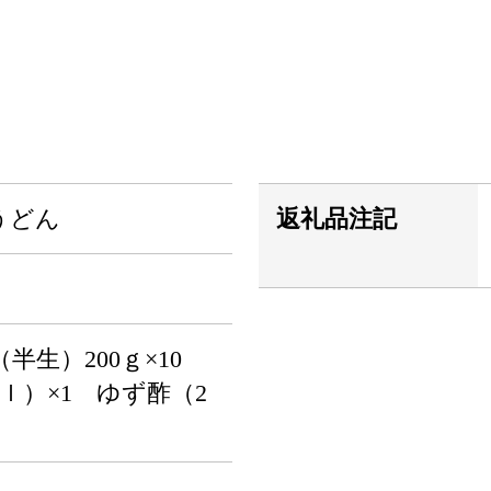
うどん
返礼品注記
半生）200ｇ×10
ｍｌ）×1 ゆず酢（2