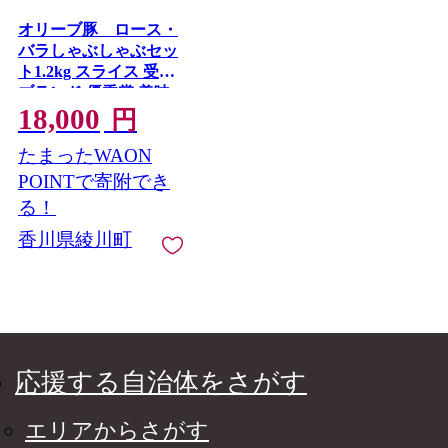
オリーブ豚 ロース・
バラしゃぶしゃぶセッ
ト1.2kg スライス 受賞
ブランド 優秀賞 美味
18,000
しい 冷凍
円
たまったWAON
POINTで寄附でき
る！
香川県綾川町
応援する自治体をさがす
エリアからさがす