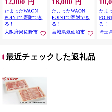
12,000
16,000
10,
ぎゅうたん スライス
20564660] 肉 牛肉 精肉
保存料
円
円
訳あり サイズ不揃
牛たん 牛タン塩 牛た
淡路島
たまったWAON
たまったWAON
たまっ
い】 G4721
ん塩 冷凍 焼肉 BBQ ア
ポーク 
ウトドア バーベキュ
き肉 
POINTで寄附でき
POINTで寄附でき
POI
ー 厚切り タン
ず 惣
る！
る！
る！
まみ 
大阪府泉佐野市
宮城県気仙沼市
埼玉
んのお
お中元
贈答
最近チェックした返礼品