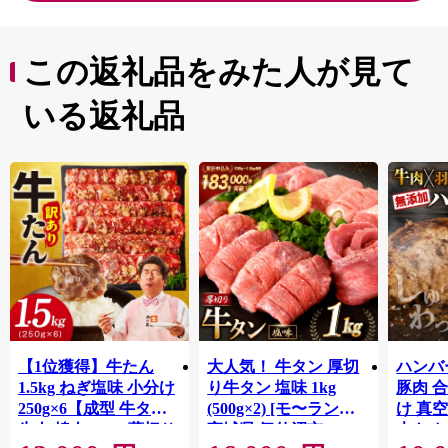
この返礼品をみた人が見て
いる返礼品
【1位獲得】牛たん
大人気！ 牛タン 厚切
ハンバー
1.5kg ねぎ塩味 小分け
り牛タン 塩味 1kg
豚肉 
250g×6【成型 牛タン
(500g×2) [モ〜ランド
け 真
牛肉 焼肉 BBQ 薄切り
宮城県 気仙沼市
大きめ