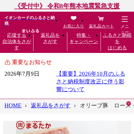
《受付中》 令和8年熊本地震緊急支援
イオンカードのふるさと納
税
お気に入り
返礼品カート
メニ
ュー
応援する
返礼品を
特集・
ふるさと納税
自治体をさが
さがす
キャンペーン
を
す
はじめる
重要なお知らせ
2026年7月9日
【重要】2026年10月のふる
さと納税制度改正に伴う影
響について
HOME
返礼品をさがす
オリーブ豚 ロース・バ