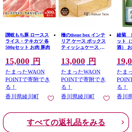
讃岐もち豚 ロースス
檜のtissue box インテ
綾菊 
ライス・テキカツ 各
リア ケース ボックス
ット（
500gセット お肉 豚肉
ティッシュケース テ
酒） 
ィッシュケース シン
15,000
13,000
19,
プル 高級感 天然無垢
円
円
材 木の温もり 入れ替
たまったWAON
たまったWAON
たまっ
えスムーズ
POINTで寄附でき
POINTで寄附でき
POI
る！
る！
る！
香川県綾川町
香川県綾川町
香川
すべての返礼品をみる