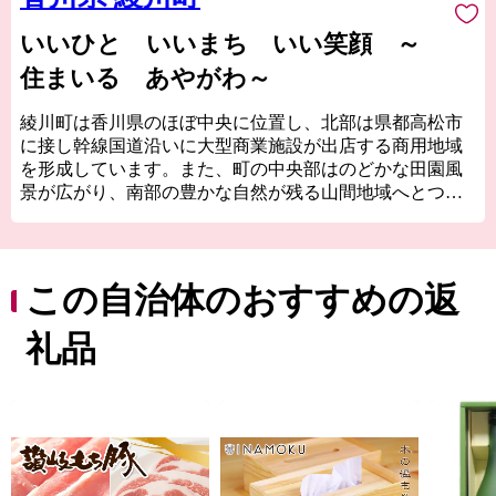
いいひと いいまち いい笑顔 ～
住まいる あやがわ～
綾川町は香川県のほぼ中央に位置し、北部は県都高松市
に接し幹線国道沿いに大型商業施設が出店する商用地域
を形成しています。また、町の中央部はのどかな田園風
景が広がり、南部の豊かな自然が残る山間地域へとつな
がる、街と田舎が程よく調和した町です。誰もが生き生
きと幸せに笑顔で住み続けることができる「まちづく
り」をめざして頑張りますのでどうか応援よろしくお願
いいたします。
この自治体のおすすめの返
礼品