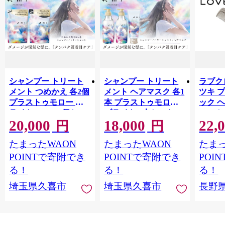
シャンプー トリート
シャンプー トリート
ラブクロ
メント つめかえ 各2個
メント ヘアマスク 各1
ツキ 
プラストゥモロー ブ
本 プラストゥモロー
ック 
ライト 400ml 4個セッ
ブライト 3本セット |
コーム
20,000
18,000
22,
ト | 美容 ヘアケア つ
美容 ヘアケア つめか
LOVE
円
円
めかえ 詰め替え ブリ
え 詰め替え ブリーチ
つや 
たまったWAON
たまったWAON
たまっ
ーチ 口コミ 香り リピ
口コミ 香り リピート
市[№565
ート ランキング ロン
ランキング ロング ス
POINTで寄附でき
POINTで寄附でき
POI
グ ストレート サラサ
トレート サラサラ 洗
る！
る！
る！
ラ 洗い上がり パサつ
い上がり パサつき カ
埼玉県久喜市
埼玉県久喜市
長野
き カラー 髪 保湿 ダメ
ラー 髪 保湿 ダメージ
ージ タンパク質 艶 リ
タンパク質 艶 リペア
ペア ケア 補修 埼玉県
ケア 補修 セット ライ
久喜市 ファイントゥ
ン使い 埼玉県 久喜市