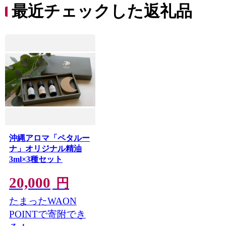
デイ
ファイントゥデイ
最近チェックした返礼品
沖縄アロマ「ペタルー
ナ」オリジナル精油
3ml×3種セット
20,000
円
たまったWAON
POINTで寄附でき