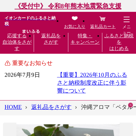
《受付中》 令和8年熊本地震緊急支援
イオンカードのふるさと納
税
お気に入り
返礼品カート
メニ
ュー
応援する
返礼品を
特集・
ふるさと納税
自治体をさが
さがす
キャンペーン
を
す
はじめる
重要なお知らせ
2026年7月9日
【重要】2026年10月のふる
さと納税制度改正に伴う影
響について
HOME
返礼品をさがす
沖縄アロマ「ペタルー