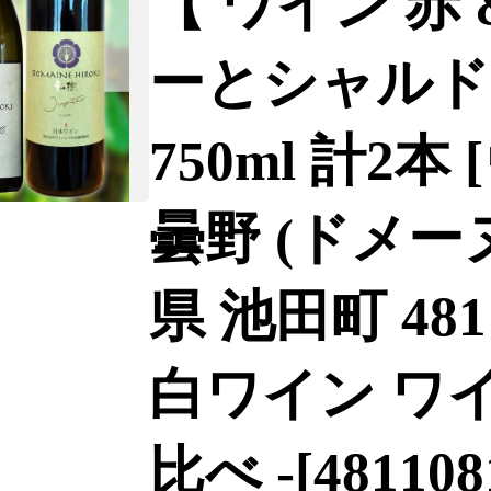
【 ワイン 赤 
ーとシャルド
750ml 計2
曇野 (ドメー
県 池田町 481
白ワイン ワ
比べ -[481108