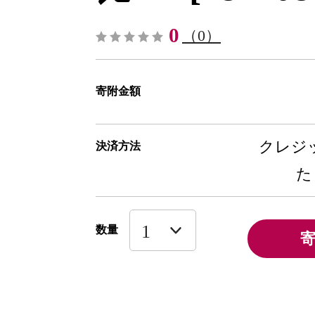
0
（0）
寄附金額
クレジッ
決済方法
た
数量