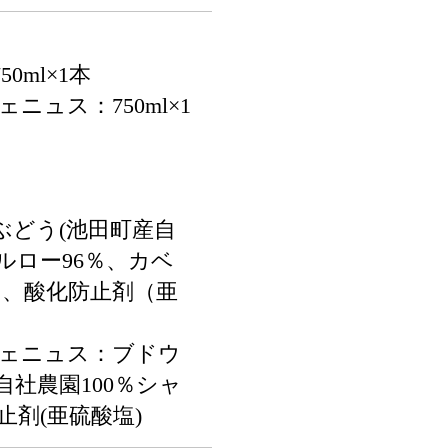
0ml×1本
ニュス：750ml×1
ぶどう(池田町産自
ルロー96％、カベ
％、酸化防止剤（亜
ヴェニュス：ブドウ
自社農園100％シャ
止剤(亜硫酸塩)