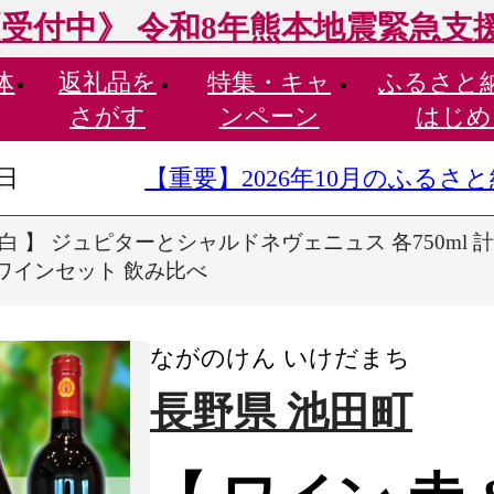
受付中》 令和8年熊本地震緊急支
体
返礼品を
特集・
キャ
ふるさと
さがす
ンペーン
はじめ
9日
【重要】2026年10月のふる
& 白 】 ジュピターとシャルドネヴェニュス 各750ml 
ン ワインセット 飲み比べ
ながのけん いけだまち
長野県 池田町