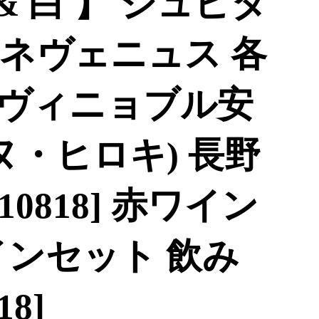
& 白 】 ジュピタ
ネヴェニュス 各
本 [ヴィニョブル安
ヌ・ヒロキ) 長野
10818] 赤ワイン
インセット 飲み
18]