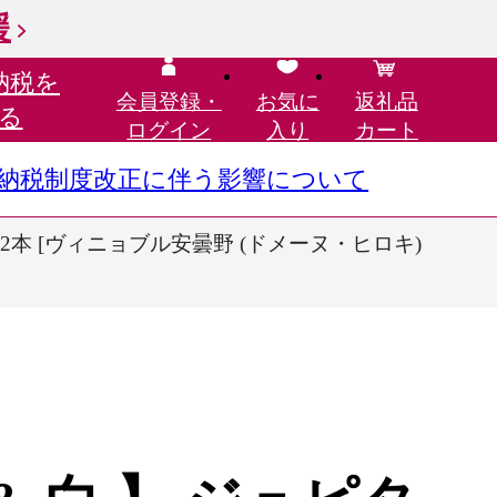
援
納税を
会員登録・
お気に
返礼品
る
ログイン
入り
カート
さと納税制度改正に伴う影響について
計2本 [ヴィニョブル安曇野 (ドメーヌ・ヒロキ)