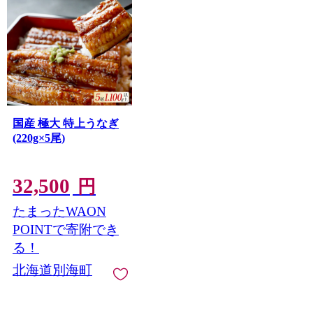
国産 極大 特上うなぎ
(220g×5尾)
32,500
円
たまったWAON
POINTで寄附でき
る！
北海道別海町