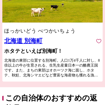
ほっかいどう べつかいちょう
北海道 別海町
ホタテといえば別海町！
北海道の東部に位置する別海町。人口1万4千人に対し、8
倍以上の牛が生育される、生乳生産量日本一の酪農王国
です。また、まちの東部はオホーツク海に面し、ホタ
テ、秋鮭、北海シマエビなど豊富な海産物も獲れる漁業
のまちでもあります。日本最大の砂嘴（さし）である野
付半島には手つかずの自然がそのまま残され、貴重な動
植物が見れるほか、厳冬期に内湾が凍って海の上を歩け
る「氷平線ウォーク」など、オンリーワンの景色と体験
この自治体のおすすめの返
も魅力の１つです。
皆さんの応援で別海を、北海道を、日本を元気にしてい