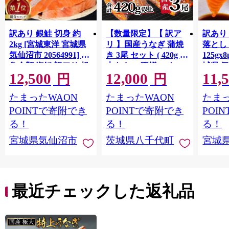
訳あり 銀鮭 切身 約
【数量限定】【 訳ア
訳あり
2kg [宮城東洋 宮城県
リ 】国産うなぎ 蒲焼
落とし 
気仙沼市 20564991] 鮭
き 3尾 セット ( 420g )
125gx
魚介類 海鮮 訳アリ 規
大きさ の不揃い タ
城県 
12,500
12,000
11,
格外 不揃い さけ サケ
レ・山椒付き ウナギ
20564
円
円
鮭切身 シャケ 切り身
鰻 ふぞろい 不揃い う
お刺し
たまったWAON
たまったWAON
たまっ
冷凍 家庭用 おかず 弁
な重 ひつまぶし 人気
生 生
当 支援 サーモン 銀鮭
茨城 八千代町 ふるさ
鮭 銀鮭
POINTで寄附でき
POINTで寄附でき
POI
切り身 魚 わけあり
と納税 冷凍 [SF951ya]
介
る！
る！
る！
宮城県気仙沼市
茨城県八千代町
宮城
最近チェックした返礼品