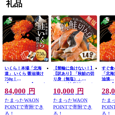
礼品
きます！応援よろしくお願いします！
いくら！本場「北海
【禁輸に負けない！】
すぐ食
道」 いくら 醤油漬け
【訳あり】「秋鮭の切
「北海
750g！
り身（無塩）」
油漬
【NK003NQ13】( いく
1.4kg（ 鮭 秋鮭 シャケ
250g【
84,000
10,000
28,
ら いくら醤油漬け い
秋シャケ 北海道産鮭
いくら
円
円
くら醤油漬 醤油いく
北海道産秋鮭 道産鮭
け い
たまったWAON
たまったWAON
たまっ
ら 鮭いくら 国産いく
道産秋鮭 鮭切り身 鮭
いくら
ら 北海道産いくら 地
切身 さけ さけ切り身
いくら
POINTで寄附でき
POINTで寄附でき
POI
場産いくら 道産いく
さけ切身 国産鮭 国産
ら 道
る！
る！
る！