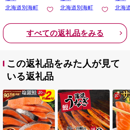
ら 別海町 ふるさと納
秋鮭 地場産鮭 地場産
いくら
北海道別海町
北海道別海町
北海
税 ふるさと ikura お届
秋鮭 ふるさと納税 訳
と納税 
け）
あり 訳あり鮭 訳あり
お届け
シャケ 訳あり秋鮭 訳
あり切り身 訳あり 切
すべての返礼品をみる
身）
この返礼品をみた人が見て
いる返礼品