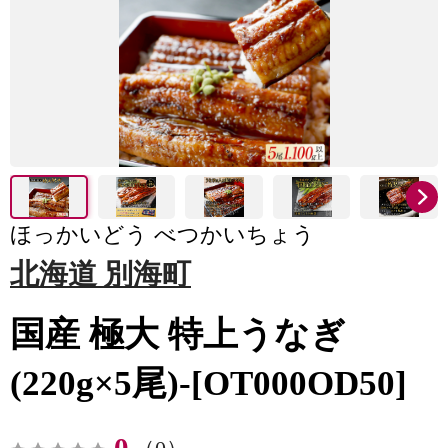
ほっかいどう べつかいちょう
北海道 別海町
国産 極大 特上うなぎ
(220g×5尾)-[OT000OD50]