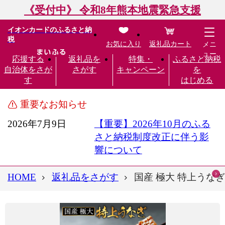
《受付中》 令和8年熊本地震緊急支援
イオンカードのふるさと納
税
お気に入り
返礼品カート
メニ
ュー
応援する
返礼品を
特集・
ふるさと納税
自治体をさが
さがす
キャンペーン
を
す
はじめる
重要なお知らせ
2026年7月9日
【重要】2026年10月のふる
さと納税制度改正に伴う影
響について
HOME
返礼品をさがす
国産 極大 特上うなぎ(2