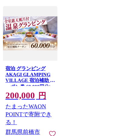
宿泊 グランピング
AKAGI GLAMPING
VILLAGE 宿泊補助 ク
ーポン券 60,000円分|
宿泊 補助券 自然 手ぶ
200,000
円
ら 手軽 快適 大自然 ホ
テル キャンプ 子連れ
たまったWAON
女性 キャンプ初心者
POINTで寄附でき
アウトドア 群馬県 前
る！
橋市
群馬県前橋市