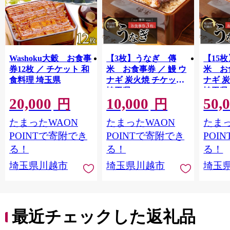
Washoku大穀 お食事
【3枚】うなぎ 傳
【15
券12枚 ／ チケット 和
米 お食事券 ／ 鰻 ウ
米 お
食料理 埼玉県
ナギ 炭火焼 チケット
ナギ 
埼玉県
埼玉県
20,000
10,000
50,
円
円
たまったWAON
たまったWAON
たまっ
POINTで寄附でき
POINTで寄附でき
POI
る！
る！
る！
埼玉県川越市
埼玉県川越市
埼玉
最近チェックした返礼品