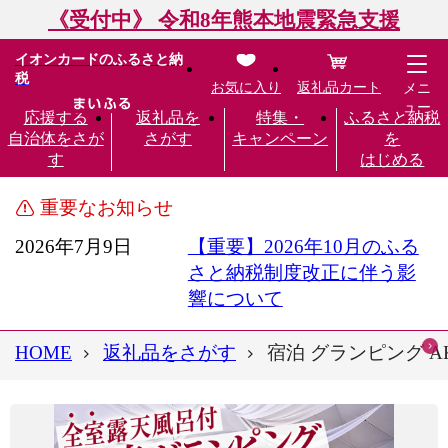
《受付中》 令和8年熊本地震緊急支援
イオンカードのふるさと納
税
お気に入り
返礼品カート
メニ
ュー
応援する
返礼品を
特集・
ふるさと納税
自治体をさが
さがす
キャンペーン
を
す
はじめる
重要なお知らせ
2026年7月9日
【重要】2026年10月のふる
さと納税制度改正に伴う影
響について
HOME
返礼品をさがす
宿泊 グランピング AK