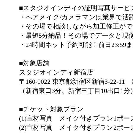
■スタジオインディの証明写真サービ
・ヘアメイク/カメラマンは業界で活
・その場で相談しながら加工修正が
・最短5分納品！その場でデータと現
・24時間ネット予約可能！前日23:5
■対象店舗
スタジオインディ新宿店
〒160-0022 東京都新宿区新宿3-22-
（新宿東口3分、新宿三丁目10出口1分
■チケット対象プラン
(1)宣材写真 メイク付きプラン1ポー
(2)宣材写真 メイク付きプラン2ポー