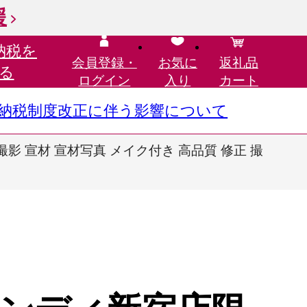
援
納税を
会員登録・
お気に
返礼品
る
ログイン
入り
カート
さと納税制度改正に伴う影響について
影 宣材 宣材写真 メイク付き 高品質 修正 撮