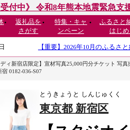
受付中》 令和8年熊本地震緊急支
体
返礼品を
特集・
キャ
ふるさと
さがす
ンペーン
はじめ
9日
【重要】2026年10月のふる
ィ新宿店限定】宣材写真25,000円分チケット 写真撮
182-036-S07
とうきょうと しんじゅくく
東京都 新宿区