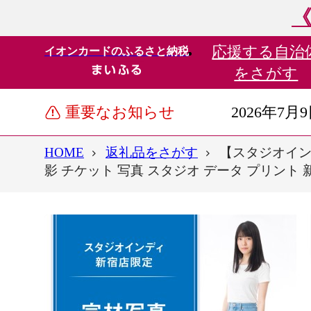
《
応援する
自治
イオンカードのふるさと納税
をさがす
重要なお知らせ
2026年7月
HOME
返礼品をさがす
【スタジオインデ
影 チケット 写真 スタジオ データ プリント 新宿 0