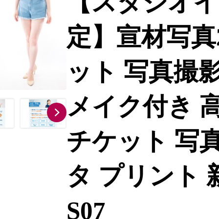
【スタジオイ
定】宣材写真2
ット 写真撮影
メイク付き 高
チケット 写真
タ プリント 新宿
S07