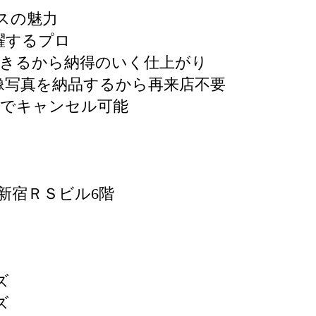
スの魅力
躍するプロ
できるから納得のいく仕上がり
像写真を納品するから再来店不要
9までキャンセル可能
11 新宿ＲＳビル6階
）
ズ
ズ