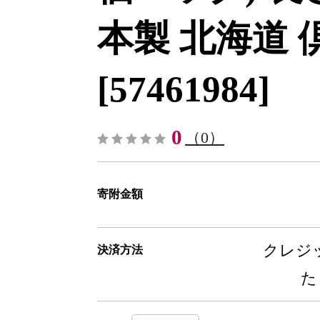
本製 北海道 
[57461984]
0
（0）
寄附金額
クレジッ
決済方法
た