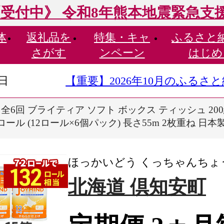
受付中》 令和8年熊本地震緊急支
体
返礼品を
特集・
キャ
ふるさと
さがす
ンペーン
はじめ
9日
【重要】2026年10月のふる
全6回 ブライティア ソフト ボックス ティッシュ 200組 4
ル (12ロール×6個パック) 長さ55m 2枚重ね 日本
ほっかいどう くっちゃんちょ
北海道 倶知安町