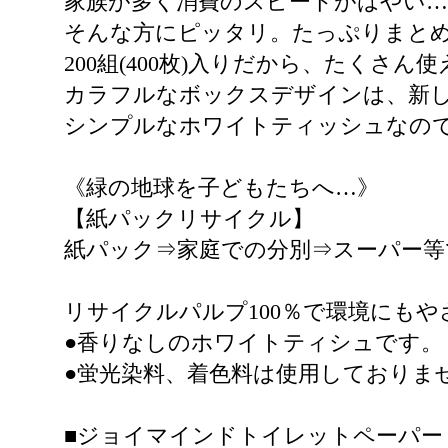
家族が多く消費のスピードがはやい
そんな方にピッタリ。たっぷりまと
200組(400枚)入りだから、たくさん
カラフルなボックスデザインは、新
シンプルなホワイトティッシュなの
《緑の地球を子どもたちへ…》
【紙パックリサイクル】
紙パック⇒家庭での分別⇒スーパー等
リサイクルパルプ100％で環境にも
●香りなしのホワイトティシュです。
●蛍光染料、着色料は使用しておりま
■ジョイマインドトイレットペーパー