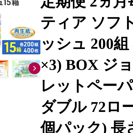
定期便 2ヵ月
ティア ソフト
ッシュ 200組 
×3) BOX
レットペーパ
ダブル 72ロー
個パック) 長さ