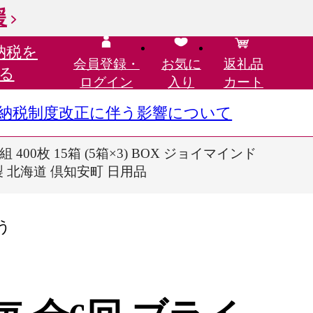
援
納税を
会員登録・
お気に
返礼品
る
ログイン
入り
カート
さと納税制度改正に伴う影響について
00枚 15箱 (5箱×3) BOX ジョイマインド
製 北海道 倶知安町 日用品
う