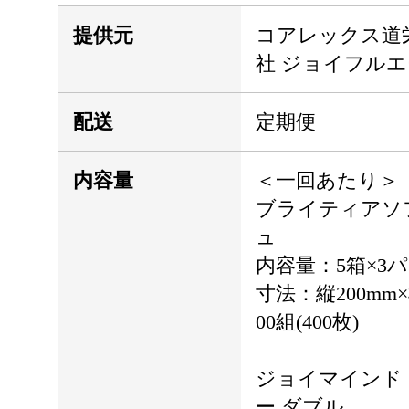
提供元
コアレックス道
社 ジョイフル
配送
定期便
内容量
＜一回あたり＞
ブライティアソフ
ュ
内容量：5箱×3パ
寸法：縦200mm
00組(400枚)
ジョイマインド
ー ダブル