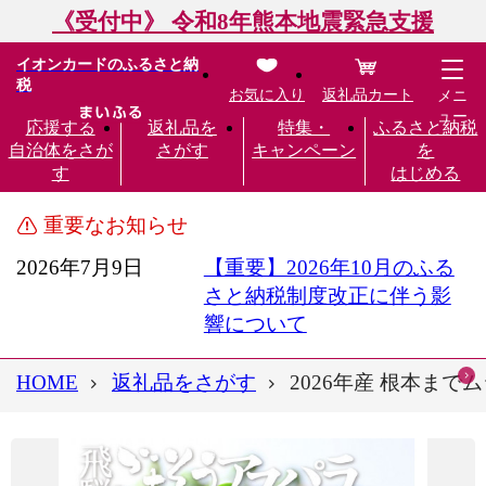
《受付中》 令和8年熊本地震緊急支援
イオンカードのふるさと納
税
お気に入り
返礼品カート
メニ
ュー
応援する
返礼品を
特集・
ふるさと納税
自治体をさが
さがす
キャンペーン
を
す
はじめる
重要なお知らせ
2026年7月9日
【重要】2026年10月のふる
さと納税制度改正に伴う影
響について
HOME
返礼品をさがす
2026年産 根本まで