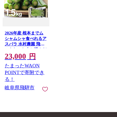
2026年産 根本までム
シャムシャ食べれるア
スパラ 水村農園 飛騨
のきれいな水と澄んだ
23,000
空気が育んだ柔らか甘
円
いアスパラガス L~2L
たまったWAON
1.5kg グリーンアスパ
ラ アスパラ [B0201x]
POINTで寄附でき
syun79
る！
岐阜県飛騨市