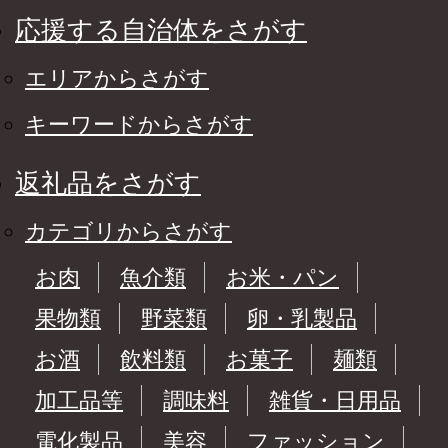
応援する自治体をさがす
エリアからさがす
キーワードからさがす
返礼品をさがす
カテゴリからさがす
お肉
魚介類
お米・パン
果物類
野菜類
卵・乳製品
お酒
飲料類
お菓子
麺類
加工品等
調味料
雑貨・日用品
電化製品
美容
ファッション