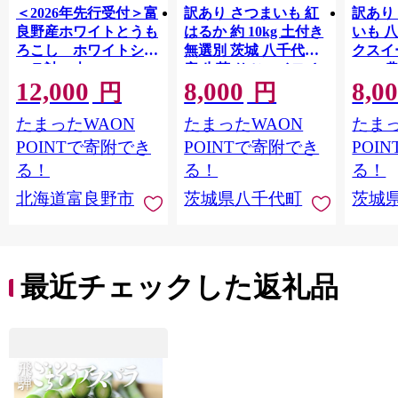
＜2026年先行受付＞富
訳あり さつまいも 紅
訳あり
良野産ホワイトとうも
はるか 約 10kg 土付き
いも 
ろこし ホワイトショ
無選別 茨城 八千代町
クスイ
コラ計10本
産 生芋 サツマイモ さ
10kg
12,000
8,000
8,0
【1678459】
つま芋 焼き芋 やきい
モ 芋 
円
円
も 芋 イモ 野菜 不揃い
ート 秋 【 先行予
たまったWAON
たまったWAON
たまっ
規格外 長期熟成 おや
2026
つ デザート 秋 旬 農家
送 】[A
POINTで寄附でき
POINTで寄附でき
POI
直送 【 先行予約 2026
る！
る！
る！
年10月下旬以降発送
北海道富良野市
茨城県八千代町
茨城
】 [AX010ya]
最近チェックした返礼品