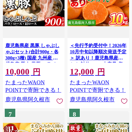
鹿児島県産 黒豚 しゃぶし
＜先行予約受付中！2026年
ゃぶセット(合計900g・各
10月中旬以降順次発送予定
300g×3種) 国産 九州産 鹿
＞ 訳あり！鹿児島県産み
児島産 豚肉 黒豚 スライス
かん(計約10kg) 大容量 傷
10,000
12,000
薄切り バラ ロース 肩ロー
あり 不揃い 国産 柑橘 果物
円
円
ス 鍋 生姜焼き 食べ比べ 詰
くだもの フルーツ 旬 期間
たまったWAON
たまったWAON
め合わせ 小分け 【株式会
限定 数量限定 訳アリ 規格
社マキオ】akn068-01
外 ご家庭用 ご自宅用 ミカ
POINTで寄附できる！
POINTで寄附できる！
ン ノーワックス【三笠農
鹿児島県阿久根市
鹿児島県阿久根市
業生産】akn051-04
7
8