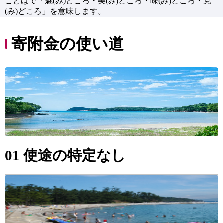
ことばで「魅(み)どころ・美(み)どころ・味(み)どころ・見
(み)どころ」を意味します。
寄附金の使い道
01 使途の特定なし