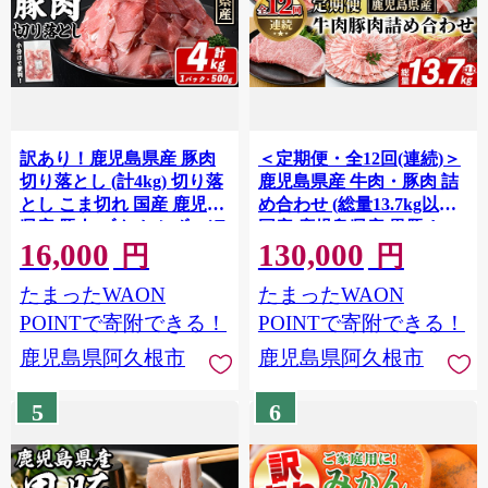
訳あり！鹿児島県産 豚肉
＜定期便・全12回(連続)＞
切り落とし (計4kg) 切り落
鹿児島県産 牛肉・豚肉 詰
とし こま切れ 国産 鹿児島
め合わせ (総量13.7kg以上)
県産 豚肉 ブタ おかず バラ
国産 鹿児島県産 黒豚 しゃ
16,000
130,000
肉 個包装 小分け 薄切り 切
ぶしゃぶ 肩 ロース スライ
円
円
り落し 切落し 冷凍配送 小
ス 訳あり 切り落とし 黒毛
たまったWAON
たまったWAON
間切れ コマ 訳アリ 【スタ
和牛 サーロイン ステーキ
ーゼン】akn042-42
黒豚 バラ 経産牛 カタ ウデ
POINTで寄附できる！
POINTで寄附できる！
小分け セット akn042-34
鹿児島県阿久根市
鹿児島県阿久根市
5
6