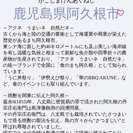
かごしまけんあくねし
鹿児島県阿久根市
～アクネ うまいネ 自然だネ～
古くから海と陸の交通の要衝として海運業や商業が栄えた
歴史があるまち阿久根市。
東シナ海に面した約40キロメートルにも及ぶ美しい海岸線
を有し温暖な気候と相まって新鮮な魚介類や四季折々の農
産物が生産されており、「アクネ うまいネ 自然だネ」
の統一ブランドで全国に「食のまち阿久根」として知られ
ています。
「うに丼祭り」「伊勢えび祭り」「華のBBQ AKUNE」な
ど、食のイベントにも取り組んでいます。
～焼酎を関東に伝えた阿久根～
嘉永6(1853)年、八丈島に密貿易の罪で流された阿久根の丹
宗庄右衛門は島津藩御用の回漕問屋。
その丹宗庄右衛門は、八丈島でも栽培されていたさつまい
もで造る焼酎の製法を伝え、島の方々から“さつまじい”と
呼ばれ尊敬されていました。
現在でもその功績は島酒の碑として現地に残されており、