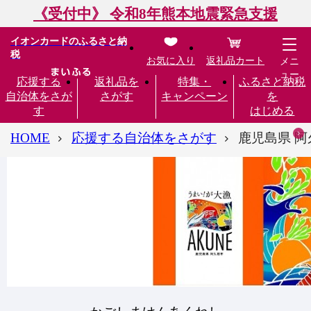
《受付中》 令和8年熊本地震緊急支援
イオンカードのふるさと納
税
お気に入り
返礼品カート
メニ
ュー
応援する
返礼品を
特集・
ふるさと納税
自治体をさが
さがす
キャンペーン
を
す
はじめる
HOME
応援する自治体をさがす
鹿児島県 阿