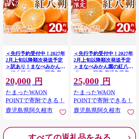
＜先行予約受付中！2027年
＜先行予約受付中！2027年
2月上旬以降順次発送予定
2月上旬以降順次発送予定
＞訳あり！まなべみかん園
＞まなべみかん園の紅八朔
の紅八朔(約20kg) 国産 鹿
(約20kg) 国産 鹿児島県産
20,000
25,000
児島県産 阿久根市産 柑橘
阿久根市産 柑橘類 果物 フ
円
円
類 果物 デザート フルーツ
ルーツ べにはっさく 期間
たまったWAON
たまったWAON
数量限定 期間限定 ご自宅
限定 数量限定 贈答用 ギフ
用 ご家庭用 【有限会社ま
ト デザート 【有限会社ま
POINTで寄附できる！
POINTで寄附できる！
なべみかん園】akn034-19
なべみかん園】akn034-18
鹿児島県阿久根市
鹿児島県阿久根市
すべての返礼品をみる