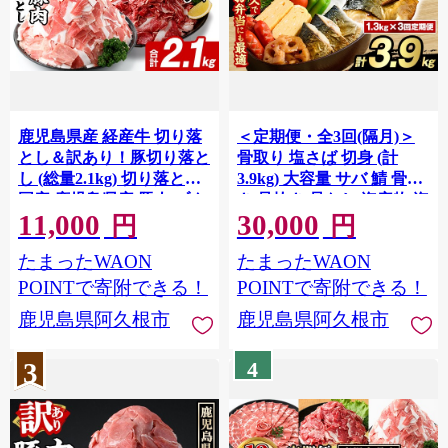
鹿児島県産 経産牛 切り落
＜定期便・全3回(隔月)＞
とし＆訳あり！豚切り落と
骨取り 塩さば 切身 (計
し (総量2.1kg) 切り落とし
3.9kg) 大容量 サバ 鯖 骨ぬ
国産 鹿児島県産 豚肉 ブタ
き 骨抜き 骨なし 海産物 海
11,000
30,000
おかず 個包装 小分け 薄切
鮮 おかず 惣菜 焼き魚 お弁
円
円
り うす切り 冷凍 切り落し
当 切り身 ジップロック チ
たまったWAON
たまったWAON
切落し 牛肉 スライス 食べ
ャック付き袋 小分け 簡単
比べ セット akn042-32
調理 定期便 【グローバル
POINTで寄附できる！
POINTで寄附できる！
フーズ】akn061-43
鹿児島県阿久根市
鹿児島県阿久根市
3
4