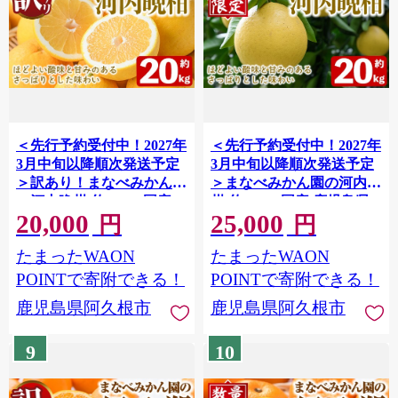
＜先行予約受付中！2027年
＜先行予約受付中！2027年
3月中旬以降順次発送予定
3月中旬以降順次発送予定
＞訳あり！まなべみかん園
＞まなべみかん園の河内晩
の河内晩柑(約20kg) 国産
柑(約20kg) 国産 鹿児島県
20,000
25,000
鹿児島県産 阿久根市産 柑
産 阿久根市産 柑橘類 果物
円
円
橘類 果物 フルーツ 期間限
フルーツ 期間限定 数量限
たまったWAON
たまったWAON
定 数量限定 デザート 【有
定 デザート 贈答用 ギフト
限会社まなべみかん園】
【有限会社まなべみかん
POINTで寄附できる！
POINTで寄附できる！
akn034-21
園】akn034-20
鹿児島県阿久根市
鹿児島県阿久根市
9
10