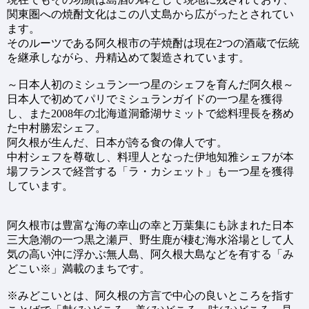
関東圏への焼酎文化はこの八丈島から広がったとされてい
ます。
そのルーツである阿久根市の芋焼酎は現在2つの酒蔵で伝統
を継承しながら、丹精込めて製造されています。
～日本人初のミシュラン一つ星のシェフを育んだ阿久根～
日本人で初めてパリでミシュランガイドの一つ星を獲得
し、また2008年の北海道洞爺湖サミットで総料理長を務め
た中村勝宏シェフ。
阿久根が生んだ、日本が誇る食の偉人です。
中村シェフを尊敬し、料理人となった伊地知雅シェフが本
場フランスで経営する「ラ・カシェット」も一つ星を獲得
しています。
阿久根市は豊富な海の幸山の幸と万葉集にも詠まれた日本
三大急潮の一つ黒之瀬戸、野生鹿が棲む海水浴場として人
気の高い沖に浮かぶ無人島、阿久根大島などを有する「み
どこい※」満載のまちです。
※みどこいとは、阿久根の方言で中心の良いところを指す