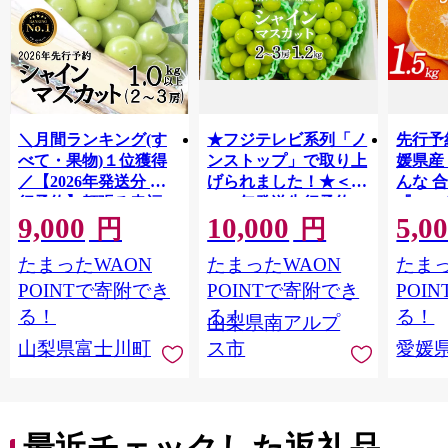
＼月間ランキング(す
★フジテレビ系列「ノ
先行予
べて・果物)１位獲得
ンストップ」で取り上
媛県産
／【2026年発送分 先
げられました！★＜
んな 合
行予約】頬張る幸福
2026年発送先行予約＞
『202
9,000
10,000
5,0
感 〜緑の宝石・ シ
南アルプス市産シャイ
出荷予
円
円
ャインマスカット 〜
ンマスカット1.2kg以
ご自宅
たまったWAON
たまったWAON
たまっ
１ｋｇ以上（２〜３
上（2～3房） クール
マドン
房） フルーツ 山梨県
便発送 ALPAG007
あり 
POINTで寄附でき
POINTで寄附でき
POI
産 果物 くだもの シャ
ツ 高級
る！
る！
る！
山梨県南アルプ
イン マスカット ぶど
産地直
山梨県富士川町
ス市
愛媛
う ブドウ 葡萄 大粒 種
レンジ
なし 先行予約 富士川
県 西
町 10000円 一万円
9000円 九千円