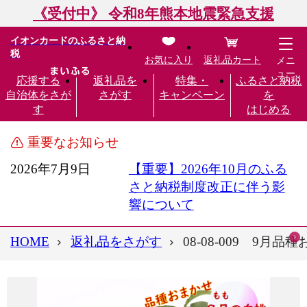
《受付中》 令和8年熊本地震緊急支援
イオンカードのふるさと納
税
お気に入り
返礼品カート
メニ
ュー
応援する
返礼品を
特集・
ふるさと納税
自治体をさが
さがす
キャンペーン
を
す
はじめる
重要なお知らせ
2026年7月9日
【重要】2026年10月のふる
さと納税制度改正に伴う影
響について
HOME
返礼品をさがす
08-08-009 9月品