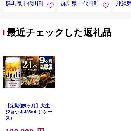
群馬県千代田町
群馬県千代田町
沖縄
重瀬【
最近チェックした返礼品
【定期便9ヶ月】大生
ジョッキ485ml（1ケー
ス）