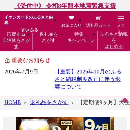
《受付中》 令和8年熊本地震緊急支援
イオンカードのふるさと納
税
お気に入り
返礼品カート
メニ
ュー
応援する
返礼品を
特集・
ふるさと納税
自治体をさが
さがす
キャンペーン
を
す
はじめる
重要なお知らせ
2026年7月9日
【重要】2026年10月のふる
さと納税制度改正に伴う影
響について
HOME
返礼品をさがす
【定期便9ヶ月】大生