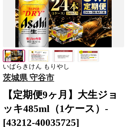
いばらきけん もりやし
茨城県 守谷市
【定期便9ヶ月】大生ジョ
ッキ485ml（1ケース）-
[43212-40035725]