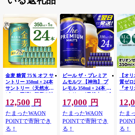
金麦 糖質 75％ オフ サ
ビール ザ・プレミア
【オリ
ントリー 350ml × 24本
ムモルツ 【神泡】 プ
質ゼロ
サントリー〈天然水の
レモル 350ml × 24本 サ
『オリ
ビール工場〉群馬※沖
ントリー〈天然水のビ
フ』(35
12,500
17,000
12,
縄・離島地域へのお届
ール工場〉群馬※沖
泡酒 
円
円
け不可
縄・離島地域へのお届
1ケー
たまったWAON
たまったWAON
たまっ
け不可
ロ ゼ
麦芽3
POINTで寄附でき
POINTで寄附でき
POI
化した
る！
る！
る！
すめ 