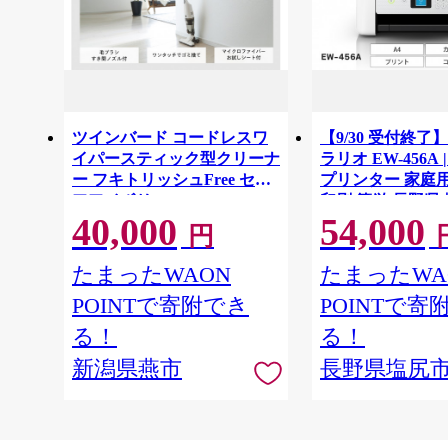
ツインバード コードレスワ
【9/30 受付終了】
イパースティック型クリーナ
ラリオ EW-456A
ー フキトリッシュFree セピ
プリンター 家庭用
アアイボリー (TC-5175VO)
印刷 簡単 長野県
40,000
54,000
【 掃除機 家電 】
円
たまったWAON
たまったWA
POINTで寄附でき
POINTで寄
る！
る！
新潟県燕市
長野県塩尻