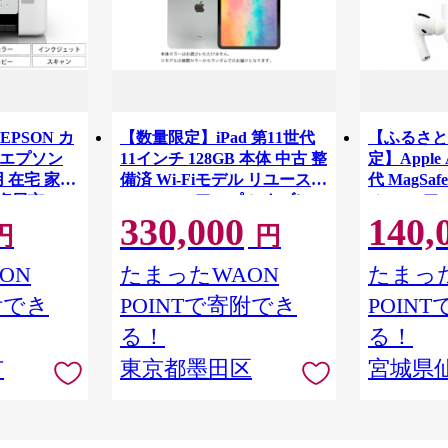
EPSON カ
【数量限定】iPad 第11世代
【ふるさと
 |エプソン
11インチ 128GB 本体 中古 整
定】Apple 
 在宅 家電
備済 Wi-Fiモデル リユース
代 MagSaf
 塩尻市
(15) Apple アップル タブレッ
airpods
330,000
140,
ト Wi-Fi [№5619-2187]
家電 中古 
円
円
生活 日用
ON
たまったWAON
たまった
附でき
POINTで寄附でき
POIN
る！
る！
市
東京都墨田区
宮城県