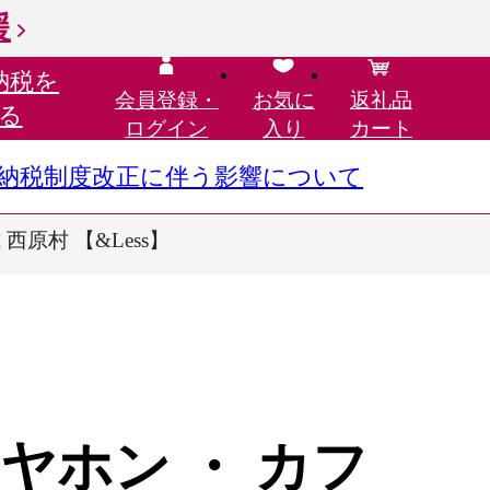
援
納税を
会員登録・
お気に
返礼品
る
ログイン
入り
カート
さと納税制度改正に伴う影響について
西原村 【&Less】
ヤホン ・ カフ