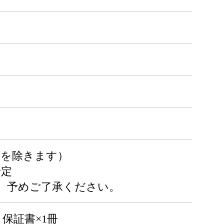
日を除きます）
予定
、予めご了承ください。
 保証書×1冊