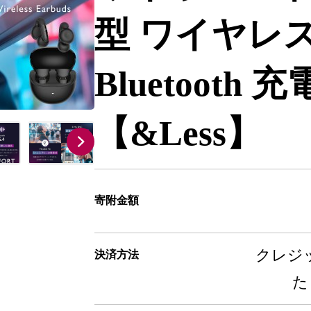
型 ワイヤレ
Bluetooth
【&Less】
寄附金額
クレジッ
決済方法
た