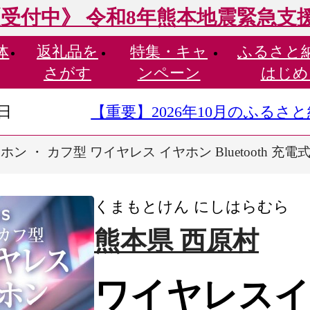
受付中》 令和8年熊本地震緊急支
体
返礼品を
特集・
キャ
ふるさと
さがす
ンペーン
はじめ
9日
【重要】2026年10月のふる
 ・ カフ型 ワイヤレス イヤホン Bluetooth 充電式 
くまもとけん にしはらむら
熊本県 西原村
ワイヤレスイ