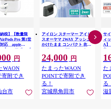
納税】【数量限
アイロン スチーマー アイリ
サイ
AirPods Pro 第1世
スオーヤマ 2WAY アッシュ
ィッ
e対応 apple
かけたまま コンパクト 衣類
A】 
 アップル エアポッズ
スチーマー パワフルスチー
市 
000
24,000
1
リユース 仙台市 新
ム 除菌 脱臭 衣類 Tシャツ Y
ス 
円
円
品 宮城県
シャツ ジャケット ニット
軽量
2way おすすめ 人気 アイリス
WAON
たまったWAON
た
IRS-02-HA 一人暮らし ひ
Tで寄附でき
POINTで寄附でき
P
とり暮らし
る！
る
仙台市
宮城県角田市
滋