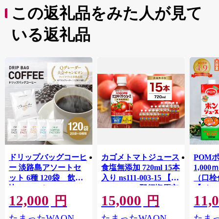
この返礼品をみた人が見て
いる返礼品
ドリップバッグコーヒ
カゴメトマトジュース
POM
ー 淡路島アソートセ
食塩無添加 720ml 15本
1,00
ット 6種 120袋 飲み
入り ns111-003-15 【
（口栓
比べ コーヒー
KAGOME 那須塩原市
【ジュ
12,000
15,000
11,
ギフト トマト 野菜 ジ
Ｍ 爽
円
円
ュース 飲料 ドリンク
ジ 果汁
たまったWAON
たまったWAON
たまっ
健康 GABA 血圧 コレ
ンス 