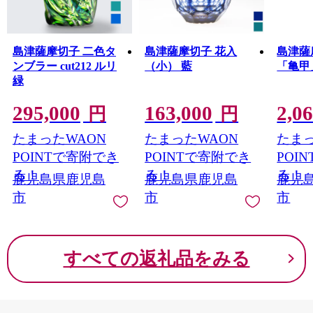
島津薩摩切子 二色タ
島津薩摩切子 花入
島津薩
ンブラー cut212 ルリ
（小） 藍
「亀甲
緑
295,000
163,000
2,0
円
円
たまったWAON
たまったWAON
たまっ
POINTで寄附でき
POINTで寄附でき
POI
る！
る！
る！
鹿児島県鹿児島
鹿児島県鹿児島
鹿児
市
市
市
すべての返礼品をみる