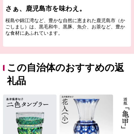
さぁ、鹿児島市を味わえ。
桜島や錦江湾など、豊かな自然に恵まれた鹿児島市（か
ごしまし）は、黒毛和牛、黒豚、魚介、お茶など、豊か
な食材にあふれています。
産地ならではの味である焼酎やさつま揚げなど美味し
い“食”の宝庫です。
伝統の技を受け継ぎ、高い技術で生み出された薩摩切
この自治体のおすすめの返
子、薩摩焼など、匠の技が光る“逸品”があります。
礼品
また、南の交流拠点都市として各種都市機能が集積して
おり、これらを活かした企業立地に取り組んでいます。