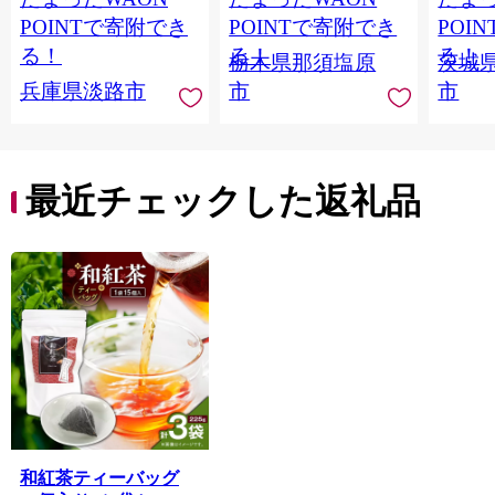
ステロール】
ンド 
POINTで寄附でき
POINTで寄附でき
POI
庫 ド
る！
る！
る！
栃木県那須塩原
茨城
入れし
兵庫県淡路市
市
市
アタイ
き フ
子ども
田市】
最近チェックした返礼品
和紅茶ティーバッグ