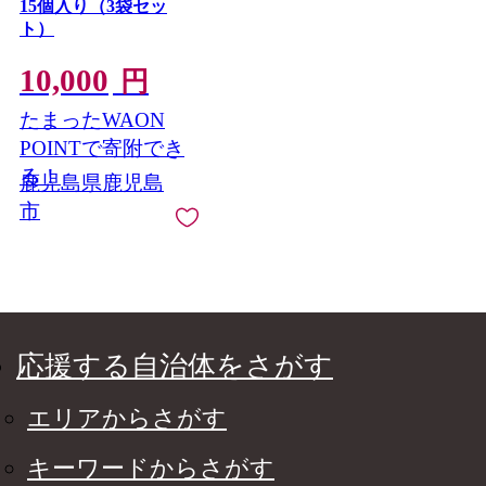
15個入り（3袋セッ
ト）
10,000
円
たまったWAON
POINTで寄附でき
る！
鹿児島県鹿児島
市
応援する自治体をさがす
エリアからさがす
キーワードからさがす