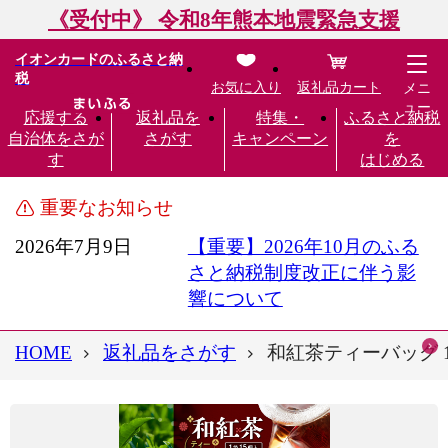
《受付中》 令和8年熊本地震緊急支援
イオンカードのふるさと納
税
お気に入り
返礼品カート
メニ
ュー
応援する
返礼品を
特集・
ふるさと納税
自治体をさが
さがす
キャンペーン
を
す
はじめる
重要なお知らせ
2026年7月9日
【重要】2026年10月のふる
さと納税制度改正に伴う影
響について
HOME
返礼品をさがす
和紅茶ティーバッグ 