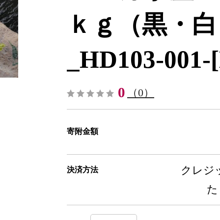
ｋｇ（黒・白
_HD103-001-
0
（0）
寄附金額
クレジッ
決済方法
た