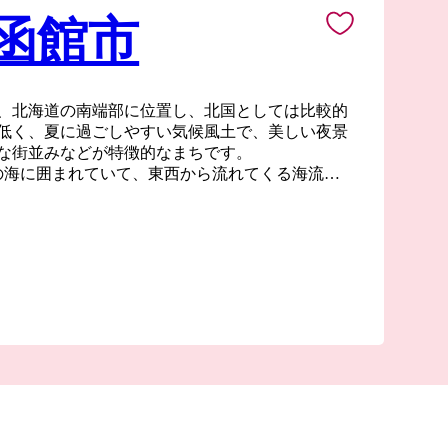
 函館市
、北海道の南端部に位置し、北国としては比較的
低く、夏に過ごしやすい気候風土で、美しい夜景
な街並みなどが特徴的なまちです。
の海に囲まれていて、東西から流れてくる海流や
けて豊富な漁場を形成しているため、四季折々の
きます。
リアに代表される異国情緒あふれる街並みは、
」から西洋文化をいち早く取り入れてハイカラな生活
成されたもので、独特のモダンでレトロな雰囲気
ます。
、「景観・街並み」、「食」をはじめとした数多
とで、まちの活性化を図っていきたいと考えてい