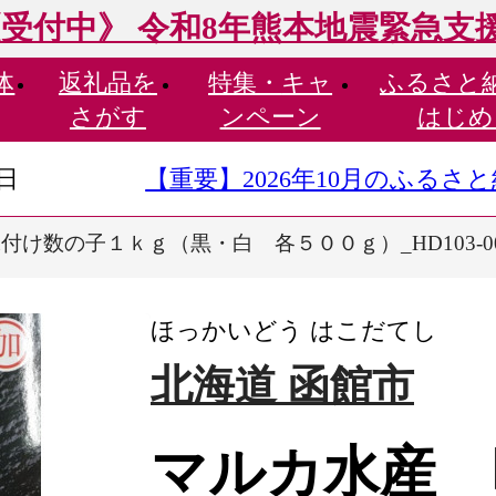
受付中》 令和8年熊本地震緊急支
体
返礼品を
特集・
キャ
ふるさと
さがす
ンペーン
はじめ
9日
【重要】2026年10月のふる
付け数の子１ｋｇ（黒・白 各５００ｇ）_HD103-0
ほっかいどう はこだてし
北海道 函館市
マルカ水産 