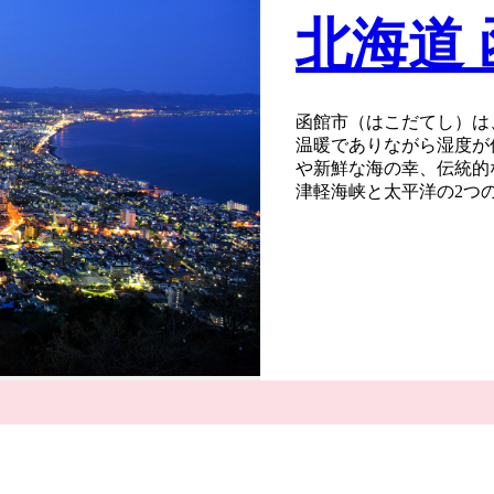
北海道
函館市（はこだてし）は
温暖でありながら湿度が
や新鮮な海の幸、伝統的
津軽海峡と太平洋の2つ
複雑な海岸線の恩恵を受
海の幸を楽しむことがで
函館市内の駅前・元町エ
1859年の「箱館開港
が始まったことにより形
は今もそのまま残ってい
函館市が有する「歴史」
くの資源を磨き上げるこ
ます。