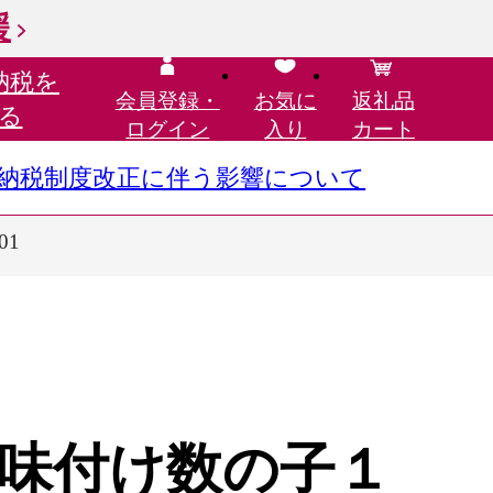
援
納税を
会員登録・
お気に
返礼品
る
ログイン
入り
カート
さと納税制度改正に伴う影響について
01
味付け数の子１