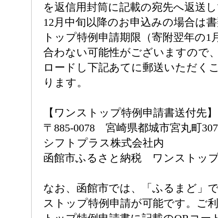
を返信用封筒に記載の宛先へ返送
12月中旬以降のお申込みの場合は
トップ特例申請期限（寄附翌年の1月
合わない可能性がございますので
ロードし下記あてに郵送いただく
ります。
【ワンストップ特例申請書送付先】
〒885-0078 宮崎県都城市宮丸町3070
シフトプラス株式会社内
函館市ふるさと納税 ワンストッ
なお、函館市では、「ふるまど」
ストップ特例申請が可能です。ご