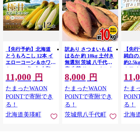
【先行予約】北海道
訳あり さつまいも 紅
【先行
とうもろこし 12本 イ
はるか 約 10kg 土付き
純白の
エローコーン＆ホワイ
無選別 茨城 八千代町
約2.5
トコーン 各6本 令和8
産 生芋 サツマイモ さ
ホワイ
11,000
8,000
11,
年産 おおとり｜スイ
つま芋 焼き芋 やきい
め ラ
円
円
ートコーン 朝採れ 朝
も 芋 イモ 野菜 不揃い
ろこし
たまったWAON
たまったWAON
たまっ
もぎ 新鮮 トウモロコ
規格外 長期熟成 おや
トコー
シ コーン 美瑛町 美瑛
つ デザート 秋 旬 農家
いとう
POINTで寄附でき
POINTで寄附でき
POI
びえい [011-67]
直送 【 先行予約 2026
道 白 
る！
る！
る！
年10月下旬以降発送
イーツ
北海道美瑛町
茨城県八千代町
北海
】 [AX010ya]
ろこし
もろこ