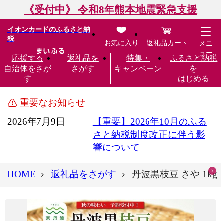
《受付中》 令和8年熊本地震緊急支援
イオンカードのふるさと納
税
お気に入り
返礼品カート
メニ
ュー
応援する
返礼品を
特集・
ふるさと納税
自治体をさが
さがす
キャンペーン
を
す
はじめる
重要なお知らせ
2026年7月9日
【重要】2026年10月のふる
さと納税制度改正に伴う影
響について
HOME
返礼品をさがす
丹波黒枝豆 さや 1k