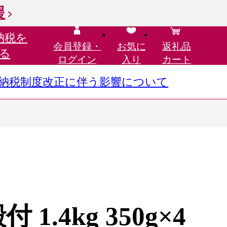
援
納税を
会員登録・
お気に
返礼品
る
ログイン
入り
カート
さと納税制度改正に伴う影響について
1.4kg 350g×4