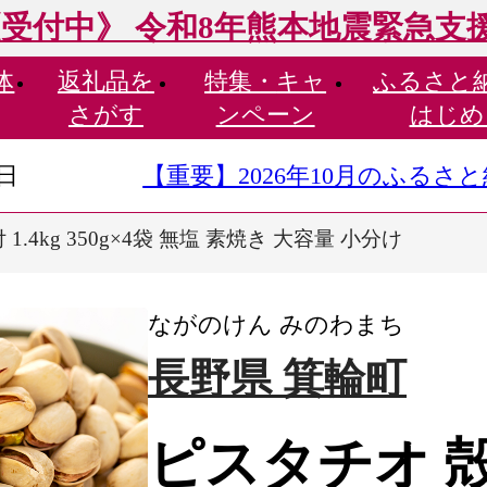
受付中》 令和8年熊本地震緊急支
体
返礼品を
特集・
キャ
ふるさと
さがす
ンペーン
はじめ
9日
【重要】2026年10月のふる
1.4kg 350g×4袋 無塩 素焼き 大容量 小分け
ながのけん みのわまち
長野県 箕輪町
ピスタチオ 殻付 