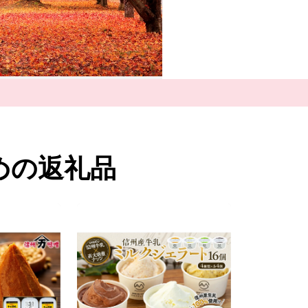
また、町のどこにいても
のに困ることが少ないで
そんな箕輪町の観光は”赤
赤そばと聞くと麺が赤い
せん。
実は、赤いのはそばの花
赤そばは赤く、秋になる
が有名です。
そしてなんといっても秋
町内にある箕輪ダム周辺に
めの返礼品
り、毎年町外からも多く
また、じゃらんnet「全
～2024年の5年連続で
信州の自然豊かな環境に