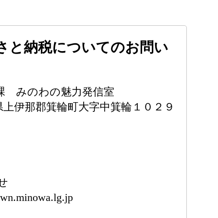
さと納税についてのお問い
課 みのわの魅力発信室
 長野県上伊那郡箕輪町大字中箕輪１０２９
せ
wn.minowa.lg.jp