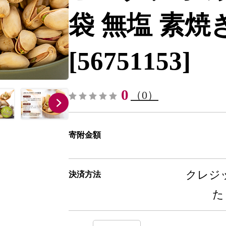
袋 無塩 素焼
[56751153]
0
（0）
寄附金額
クレジッ
決済方法
た