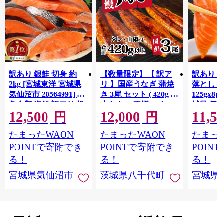
訳あり 銀鮭 切身 約
【数量限定】【 訳ア
訳あり
2kg [宮城東洋 宮城県
リ 】国産うなぎ 蒲焼
落とし 
気仙沼市 20564991] 鮭
き 3尾 セット ( 420g )
125gx
魚介類 海鮮 訳アリ 規
大きさ の不揃い タ
城県 
12,500
12,000
11,
格外 不揃い さけ サケ
レ・山椒付き ウナギ
20564
円
円
鮭切身 シャケ 切り身
鰻 ふぞろい 不揃い う
お刺し
たまったWAON
たまったWAON
たまっ
冷凍 家庭用 おかず 弁
な重 ひつまぶし 人気
生 生
当 支援 サーモン 銀鮭
茨城 八千代町 ふるさ
鮭 銀鮭
POINTで寄附でき
POINTで寄附でき
POI
切り身 魚 わけあり
と納税 冷凍 [SF951ya]
介
る！
る！
る！
宮城県気仙沼市
茨城県八千代町
宮城