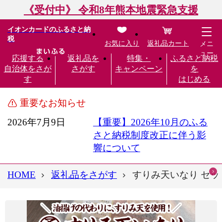
《受付中》 令和8年熊本地震緊急支援
イオンカードのふるさと納
税
お気に入り
返礼品カート
メニ
ュー
応援する
返礼品を
特集・
ふるさと納税
自治体をさが
さがす
キャンペーン
を
す
はじめる
重要なお知らせ
2026年7月9日
【重要】2026年10月のふる
さと納税制度改正に伴う影
響について
HOME
返礼品をさがす
すりみ天いなり セット