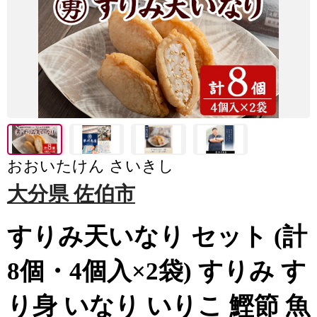
おおいたけん さいきし
大分県 佐伯市
すりみ天いなり セット (計
8個・4個入×2袋) すりみ す
り身 いなり いりこ 鰹節 魚