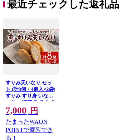
最近チェックした返礼品
すりみ天いなり セッ
ト (計8個・4個入×2袋)
すりみ すり身 いなり
いりこ 鰹節 魚 魚介 弁
7,000
当 惣菜 冷凍 セット 大
円
分県 佐伯市【FK05】
たまったWAON
【早川商店】
POINTで寄附でき
る！