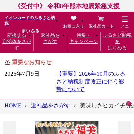
《受付中》 令和8年熊本地震緊急支援
イオンカードのふるさと納
税
お気に入り
返礼品カート
メニ
ュー
応援する
返礼品を
特集・
ふるさと納税
自治体をさが
さがす
キャンペーン
を
す
はじめる
重要なお知らせ
2026年7月9日
【重要】2026年10月のふる
さと納税制度改正に伴う影
響について
HOME
返礼品をさがす
美味しさピカイチ!成分