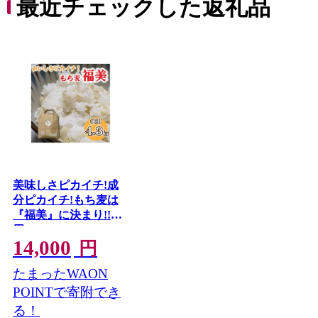
最近チェックした返礼品
美味しさピカイチ!成
分ピカイチ!もち麦は
『福美』に決まり!!徳
用4.3kg
14,000
円
たまったWAON
POINTで寄附でき
る！