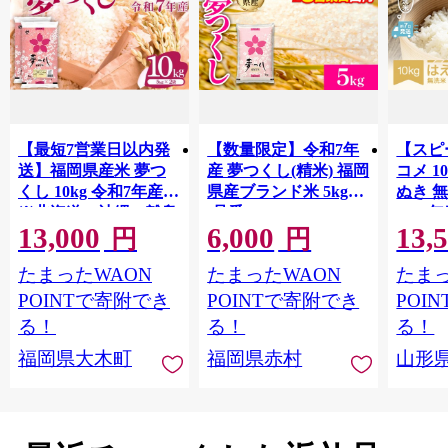
【最短7営業日以内発
【数量限定】令和7年
【スピ
送】福岡県産米 夢つ
産 夢つくし(精米) 福岡
コメ 10
くし 10kg 令和7年産
県産ブランド米 5kg
ぬき 
※北海道・沖縄・離島
(品番:3X10R7)
2025年
13,000
6,000
13,
hamxa
は配送不可 |【精米 単
円
円
一米 単一原料米 7年産
たまったWAON
たまったWAON
たまっ
国産 お米 ブランド米
5kg × 2 ゆめつくし】
POINTで寄附でき
POINTで寄附でき
POI
CY009_01
る！
る！
る！
福岡県大木町
福岡県赤村
山形