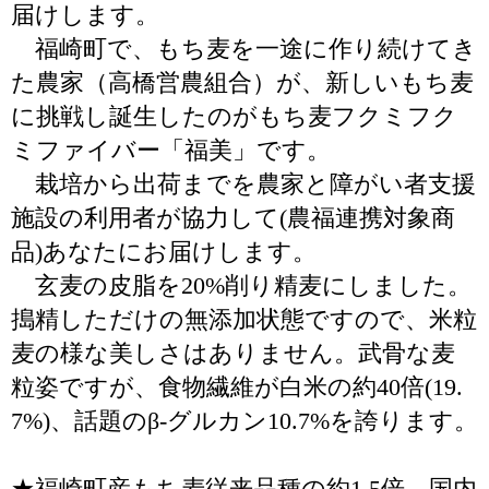
届けします。
福崎町で、もち麦を一途に作り続けてき
た農家（高橋営農組合）が、新しいもち麦
に挑戦し誕生したのがもち麦フクミフク
ミファイバー「福美」です。
栽培から出荷までを農家と障がい者支援
施設の利用者が協力して(農福連携対象商
品)あなたにお届けします。
玄麦の皮脂を20%削り精麦にしました。
搗精しただけの無添加状態ですので、米粒
麦の様な美しさはありません。武骨な麦
粒姿ですが、食物繊維が白米の約40倍(19.
7%)、話題のβ-グルカン10.7%を誇ります。
★福崎町産もち麦従来品種の約1.5倍、国内