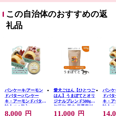
ようこそ、万物が語りし福崎へ。
この自治体のおすすめの返
礼品
パンケーキ/アーモン
愛犬ごはん【ひとつご
パンケ
ドバター/パンケー
はん】うまぽてとオリ
ドバタ
キ・アーモンドバター
ジナルブレンド500g
キ・ア
詰合せ(3個入)
無添加 馬肉 厳選素材
詰合せ(
8,000
11,000
14,
ドッグフード
円
円