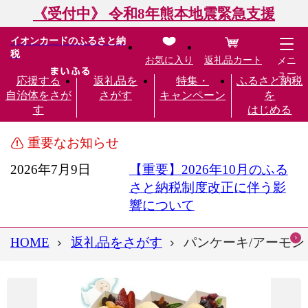
《受付中》 令和8年熊本地震緊急支援
イオンカードのふるさと納
税
お気に入り
返礼品カート
メニ
ュー
応援する
返礼品を
特集・
ふるさと納税
自治体をさが
さがす
キャンペーン
を
す
はじめる
重要なお知らせ
2026年7月9日
【重要】2026年10月のふる
さと納税制度改正に伴う影
響について
HOME
返礼品をさがす
パンケーキ/アーモン