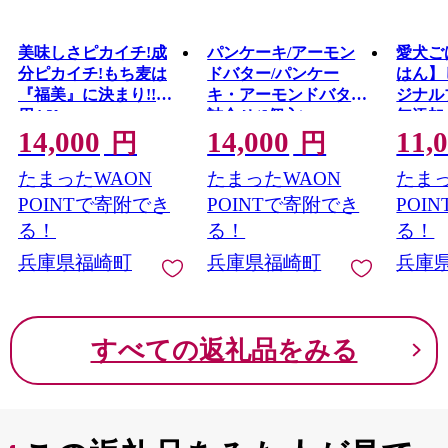
美味しさピカイチ!成
パンケーキ/アーモン
愛犬ご
分ピカイチ!もち麦は
ドバター/パンケー
はん】
『福美』に決まり!!徳
キ・アーモンドバター
ジナル
用4.3kg
詰合せ(6個入)
無添加
14,000
14,000
11,
ドッグ
円
円
たまったWAON
たまったWAON
たまっ
POINTで寄附でき
POINTで寄附でき
POI
る！
る！
る！
兵庫県福崎町
兵庫県福崎町
兵庫
すべての返礼品をみる