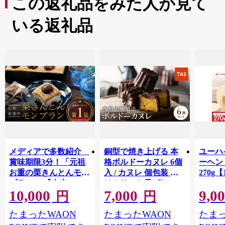
この返礼品をみた人が見て
いる返礼品
メディアで多数紹介
銅型で焼き上げる 本
ユーハ
賞味期限3分！「元祖
格ボルドーカヌレ 6個
ーヘ
お重の栗きんとんモン
入 / カヌレ 個包装 外
270g【
ブラン」 【未来のご
はカリッと香ばしい
10,000
7,000
9,0
褒美】スイーツ 栗 モ
中はもっちり ラム酒
円
円
ンブラン くりきんと
バニラ お取り寄せ ス
たまったWAON
たまったWAON
たまっ
ん デザート ご褒美 お
イーツ 焼き菓子 詰め