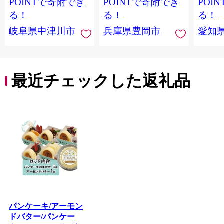
取り寄せ くり お菓子
合わせ ホワイトデー
POINTで寄附でき
POINTで寄附でき
POI
菓子 F4N-2298
お返し 冷凍 手作り 化
る！
る！
る！
粧箱入り ギフト TAS
岐阜県中津川市
兵庫県豊岡市
愛知
BAKE
最近チェックした返礼品
パンケーキ/アーモン
ドバター/パンケー