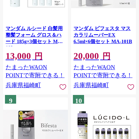
マンダム ルシード 白髪用
マンダム ビフェスタ マス
整髪フォーム グロス＆ハ
カラリムーバーEX
ード 185g×3個セット MA-
6.5ml×6個セット MA-101B
102
13,000
20,000
円
円
たまったWAON
たまったWAON
POINTで寄附できる！
POINTで寄附できる！
兵庫県福崎町
兵庫県福崎町
9
10