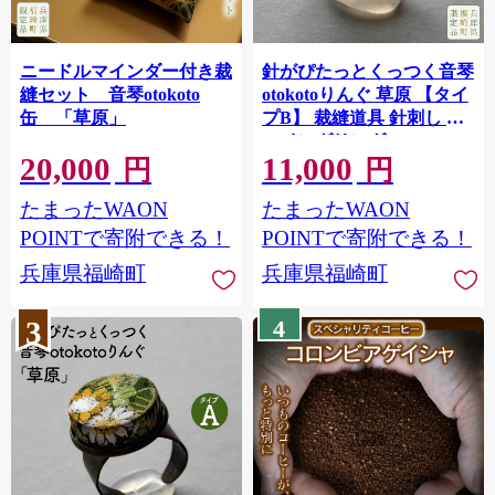
ニードルマインダー付き裁
針がぴたっとくっつく音琴
縫セット 音琴otokoto
otokotoりんぐ 草原 【タイ
缶 「草原」
プB】 裁縫道具 針刺し ソ
ーイングリング
20,000
11,000
円
円
たまったWAON
たまったWAON
POINTで寄附できる！
POINTで寄附できる！
兵庫県福崎町
兵庫県福崎町
3
4