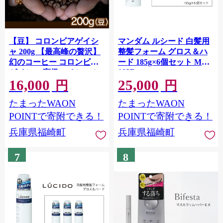
【豆】 コロンビアゲイシ
マンダム ルシード 白髪用
ャ 200g 【最高峰の贅沢】
整髪フォーム グロス＆ハ
幻のコーヒー コロンビア
ード 185g×6個セット MA-
102B
ゲイシャ 高級スペシャル
16,000
25,000
ティコーヒー
円
円
たまったWAON
たまったWAON
POINTで寄附できる！
POINTで寄附できる！
兵庫県福崎町
兵庫県福崎町
7
8