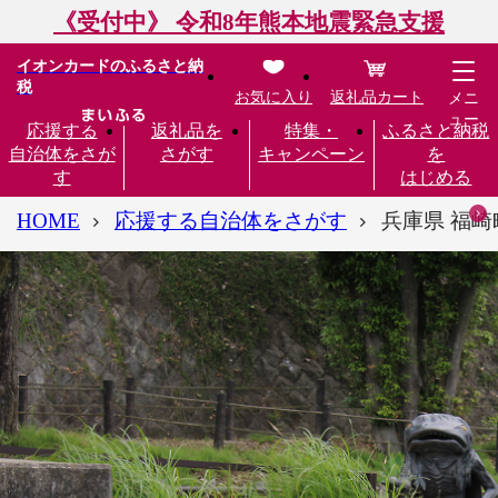
《受付中》 令和8年熊本地震緊急支援
イオンカードのふるさと納
税
お気に入り
返礼品カート
メニ
ュー
応援する
返礼品を
特集・
ふるさと納税
自治体をさが
さがす
キャンペーン
を
す
はじめる
HOME
応援する自治体をさがす
兵庫県 福崎