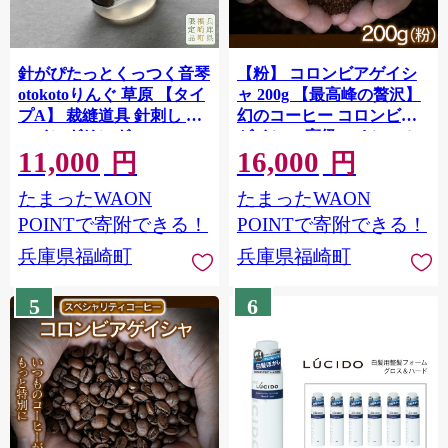
針がぴたっとくっつく音琴
【粉】 コロンビアゲイシ
otokotoりんぐ 草原 【タイ
ャ 200g 【最高峰の贅沢】
プA】 裁縫道具 針刺し ソ
幻のコーヒー コロンビア
ーイングリング
ゲイシャ 高級スペシャル
11,000
16,000
ティコーヒー
円
円
たまったWAON
たまったWAON
POINTで寄附できる！
POINTで寄附できる！
兵庫県福崎町
兵庫県福崎町
5
6