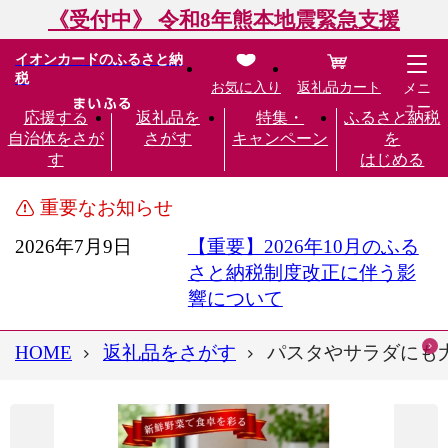
《受付中》 令和8年熊本地震緊急支援
イオンカードのふるさと納
税
お気に入り
返礼品カート
メニ
ュー
応援する
返礼品を
特集・
ふるさと納税
自治体をさが
さがす
キャンペーン
を
す
はじめる
重要なお知らせ
2026年7月9日
【重要】2026年10月のふる
さと納税制度改正に伴う影
響について
HOME
返礼品をさがす
パスタやサラダにも大