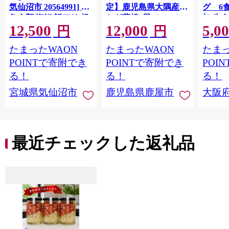
気仙沼市 20564991] 鮭
定】鹿児島県大隅産う
グ 6
魚介類 海鮮 訳アリ 規
なぎ蒲焼4尾（400g）
加 牛
12,500
12,000
5,0
格外 不揃い さけ サケ
ット 6
円
円
鮭切身 シャケ 切り身
メ 温
たまったWAON
たまったWAON
たまっ
冷凍 家庭用 おかず 弁
菜 簡
当 支援 サーモン 銀鮭
すめ 
POINTで寄附でき
POINTで寄附でき
POI
切り身 魚 わけあり
取り寄
る！
る！
る！
料 ふ
宮城県気仙沼市
鹿児島県鹿屋市
大阪
堺市】
最近チェックした返礼品