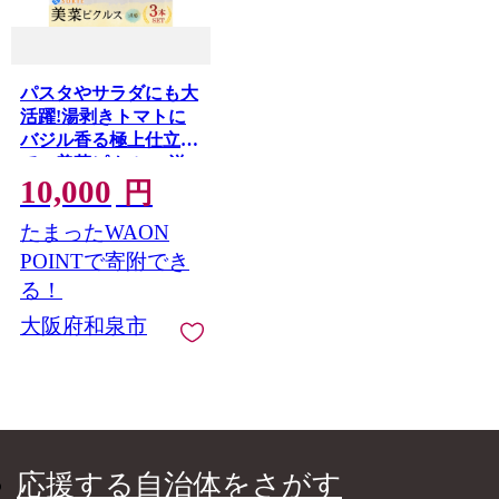
パスタやサラダにも大
活躍!湯剥きトマトに
バジル香る極上仕立
て。美菜ピクルス(洋
10,000
風)3本セット
円
【1745324】
たまったWAON
POINTで寄附でき
る！
大阪府和泉市
応援する自治体をさがす