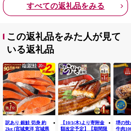
すべての返礼品をみる
この返礼品をみた人が見て
いる返礼品
訳あり 銀鮭 切身 約
【10/1(木)より寄附金
堺の技
2kg [宮城東洋 宮城県
額改定予定】【期間限
牛肉1