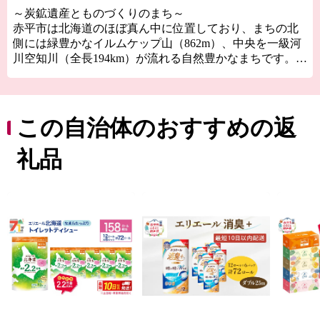
～炭鉱遺産とものづくりのまち～
赤平市は北海道のほぼ真ん中に位置しており、まちの北
側には緑豊かなイルムケップ山（862m）、中央を一級河
川空知川（全長194km）が流れる自然豊かなまちです。
都会のような派手さはないけれど、暖かなぬくもりと自
然の恵みがいっぱいの赤平市。確かな品質の｢メイドイン
赤平｣の逸品を皆様に、真心を込めてお届けします。
この自治体のおすすめの返
礼品