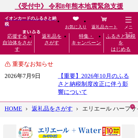
《受付中》 令和8年熊本地震緊急支援
イオンカードのふるさと納
税
お気に入り
返礼品カート
メニ
ュー
応援する
返礼品を
特集・
ふるさと納税
自治体をさが
さがす
キャンペーン
を
す
はじめる
重要なお知らせ
2026年7月9日
【重要】2026年10月のふる
さと納税制度改正に伴う影
響について
HOME
返礼品をさがす
エリエール ハーフサイ