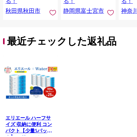
る！
る！
る！
田県秋田市
川県 
秋田県秋田市
静岡県富士宮市
神奈
トペー
活雑貨
れっと
ち 長
便利 
最近チェックした返礼品
コ ト
ー 人
エリエール ハーフサ
イズ 収納に便利 コン
パクト【少量5パッ