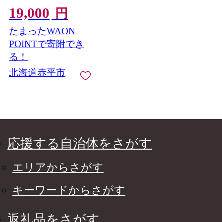
ク】 エリエール ＋
19,000
Water 180組 5箱 5パッ
円
ク 計25箱 最短 10日以
たまったWAON
内配送 最短配送 ティ
ッシュペーパー 箱 や
POINTで寄附でき
わらか 紙 防災 常備品
る！
備蓄品 消耗品
北海道赤平市
応援する自治体をさがす
エリアからさがす
キーワードからさがす
返礼品をさがす