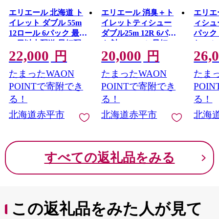
エリエール 北海道 ト
エリエール 消臭＋ト
エリエ
イレット ダブル 55m
イレットティシュー
ィシュー
12ロール 6パック 最短
ダブル25m 12R 6パッ
パック 
10日以内配送 最短配
ク 計72ロール 最短 10
たっぷり
22,000
20,000
26,
送 なまらたっぷり 2.2
日以内配送 最短配送
10日以
円
円
倍巻 トイレットペー
トイレットペーパー
ックス
たまったWAON
たまったWAON
たまっ
パー 大容量 まとめ買
香りつき まとめ買い
ティッ
い 防災 常備品 備蓄品
ペーパー 紙 防災 常備
い ペー
POINTで寄附でき
POINTで寄附でき
POI
消耗品 日用品 生活必
品 備蓄品 消耗品 備蓄
備品 
る！
る！
る！
需品 送料無料 赤平市
日用品 北海道 赤平市
品 生
北海道赤平市
北海道赤平市
北海
赤平市
すべての返礼品をみる
この返礼品をみた人が見て