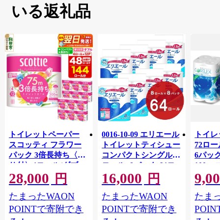
いる返礼品
トイレットペーパー
0016-10-09 エリエール
トイレ
スコッティ フラワー
トイレットティシュー
72ロール
パック 3倍長持ち〈香
コンパクトシングル 8
6パック
り付〉4ロール(ダブ
ロール×8パック 64ロ
100m
28,000
16,000
9,0
ル)×12パック 日用品
ール 1.5倍巻 82.5m
FSC
円
円
最短翌日発送 [スコッ
トイレットペーパー
長巻タ
たまったWAON
たまったWAON
たまっ
ティ フラワーパック
シングル パルプ100％
100％
トイレットペーパー
香りつき 日用品 消耗
防災 
POINTで寄附でき
POINTで寄附でき
POI
日本製紙クレシア] 秋
品 備蓄
ペーパ