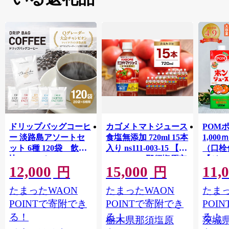
ドリップバッグコーヒ
カゴメトマトジュース
POM
ー 淡路島アソートセ
食塩無添加 720ml 15本
1,00
ット 6種 120袋 飲み
入り ns111-003-15 【
（口栓
比べ コーヒー
KAGOME 那須塩原市
【ジュ
12,000
15,000
11,
ギフト トマト 野菜 ジ
Ｍ 爽
円
円
ュース 飲料 ドリンク
ジ 果汁
たまったWAON
たまったWAON
たまっ
健康 GABA 血圧 コレ
ンス 
ステロール】
ンド 
POINTで寄附でき
POINTで寄附でき
POI
庫 ド
る！
る！
る！
栃木県那須塩原
茨城
入れし