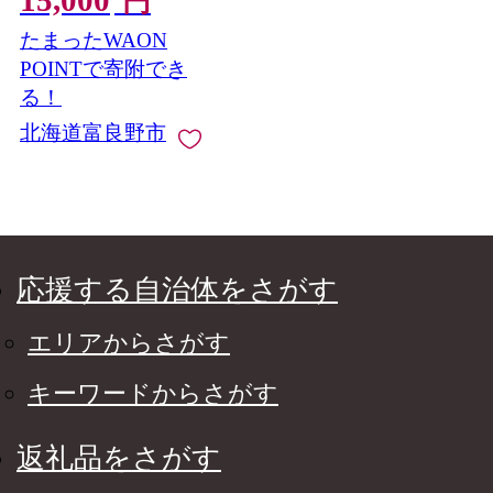
円
塩無添加 無塩 野菜ジ
たまったWAON
ュース ドリンク 飲料
美容 砂糖不使用 健康
POINTで寄附でき
備蓄 防災 缶 ストレー
る！
ト ギフト 贈答 送料無
北海道富良野市
料 セット 国産 北海道
【1295398】
応援する自治体をさがす
エリアからさがす
キーワードからさがす
返礼品をさがす