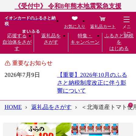
《受付中》 令和8年熊本地震緊急支援
イオンカードのふるさと納
税
お気に入り
返礼品カート
メニ
ュー
応援する
返礼品を
特集・
ふるさと納税
自治体をさが
さがす
キャンペーン
を
す
はじめる
重要なお知らせ
2026年7月9日
【重要】2026年10月のふる
さと納税制度改正に伴う影
響について
HOME
返礼品をさがす
＜北海道産トマト使用＞