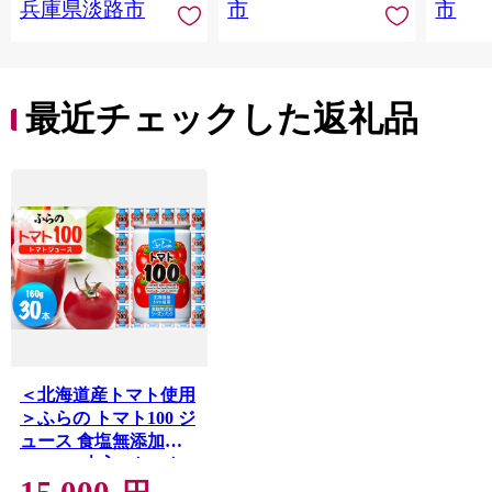
兵庫県淡路市
市
市
アタイ
き フ
子ども
田市】
最近チェックした返礼品
＜北海道産トマト使用
＞ふらの トマト100 ジ
ュース 食塩無添加
160g×30本入_ トマト
15,000
ジュース トマト100 食