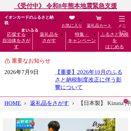
《受付中》 令和8年熊本地震緊急支援
イオンカードのふるさと納
税
お気に入り
返礼品カート
メニ
ュー
応援する
返礼品を
特集・
ふるさと納税
自治体をさが
さがす
キャンペーン
を
す
はじめる
重要なお知らせ
2026年7月9日
【重要】2026年10月のふる
さと納税制度改正に伴う影
響について
HOME
返礼品をさがす
【日本製】 Kizuna