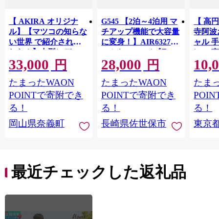
【 AKIRA オリジナ
G545 【2泊～4泊用 マ
【 高
ル】【マツコの知らな
チアップ機能で大容量
寺阿波
い世界 で紹介されま
に変身！】AIR6327ス
ャル 手
した！】中型レディス
ーツケースS（ブラッ
）・ 
33,000
28,000
10,
トートバッグ ダブル
ク） TSAロックキャ
おどり
円
円
ポケット 黒帆布×ライ
リーバッグ 超軽量 ソ
ショッ
たまったWAON
たまったWAON
たまっ
トベージュ 多収納 6ポ
フトキャリーケース S
ット 【
ケット 軽量 軽い 日本
サイズ 小型 スーツケ
き下ろ
POINTで寄附でき
POINTで寄附でき
POI
製 キャンバス 通勤 通
ース キャリーケース
限定デ
る！
る！
る！
学 大容量 上質 カジュ
おしゃれ ソフトスー
ワーク
岡山県奈義町
長崎県佐世保市
東京
アル オシャレ レディ
ツケース 機内持込可
ッズ
ース カバン 鞄 バック
拡張 海外 国内 旅行 黒
最近チェックした返礼品