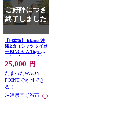
ご好評につき
終了しました
【日本製】 Kizuna 沖
縄文創 Tシャツ タイガ
ー BINGATA Tiger ユ
ニセックス メンズ レ
25,000
ディース | サンドベー
円
ジュ XL 紅型 沖縄 伝
たまったWAON
統工芸 虎 ネオンカラ
ー | 沖縄県 宜野湾市
POINTで寄附でき
送料無料
る！
沖縄県宜野湾市