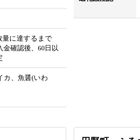
数量に達するまで
金確認後、60日以
定
イカ、魚醤(いわ