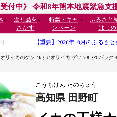
受付中》 令和8年熊本地震緊急支
体
返礼品を
特集・
キャ
ふるさと
さがす
ンペーン
はじめ
9日
【重要】2026年10月のふる
イカのゲソ 4kg アオリイカ ゲソ 500g×8パック 40
い
こうちけん たのちょう
高知県 田野町