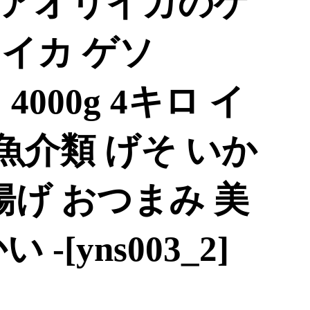
アオリイカのゲ
リイカ ゲソ
 4000g 4キロ イ
 魚介類 げそ いか
揚げ おつまみ 美
-[yns003_2]