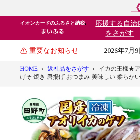
《
応援する
自治
イオンカードのふるさと納税
をさがす
重要なお知らせ
2026年7月
HOME
返礼品をさがす
イカの王様★アオリ
げそ 焼き 唐揚げ おつまみ 美味しい 柔らか