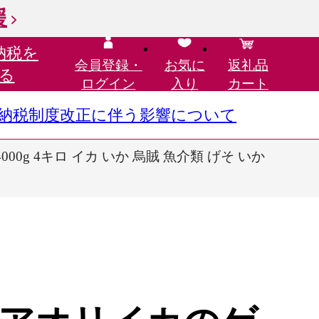
援
納税を
会員登録・
お気に
返礼品
る
ログイン
入り
カート
さと納税制度改正に伴う影響について
00g 4キロ イカ いか 烏賊 魚介類 げそ いか