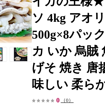
イカの王様★
ソ 4kg アオ
500g×8パック
カ いか 烏賊
げそ 焼き 唐
味しい 柔らかい 
0
（0）