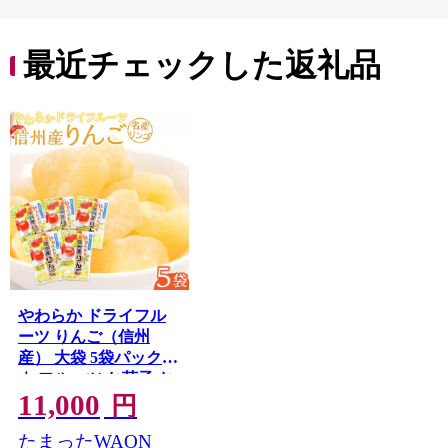
最近チェックした返礼品
やわらか ドライフル
ーツ りんご（信州
産） 大袋 5袋パック
｜ フルーツ お菓子 お
11,000
つまみ 果物 リンゴ 小
円
分け 国産 長野 信州
たまったWAON