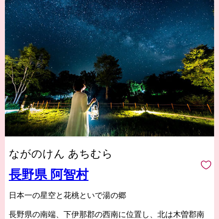
ながのけん あちむら
長野県 阿智村
日本一の星空と花桃といで湯の郷
長野県の南端、下伊那郡の西南に位置し、北は木曽郡南