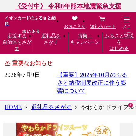
《受付中》 令和8年熊本地震緊急支援
イオンカードのふるさと納
税
お気に入り
返礼品カート
メニ
ュー
応援する
返礼品を
特集・
ふるさと納税
自治体をさが
さがす
キャンペーン
を
す
はじめる
重要なお知らせ
2026年7月9日
【重要】2026年10月のふる
さと納税制度改正に伴う影
響について
HOME
返礼品をさがす
やわらか ドライフルー