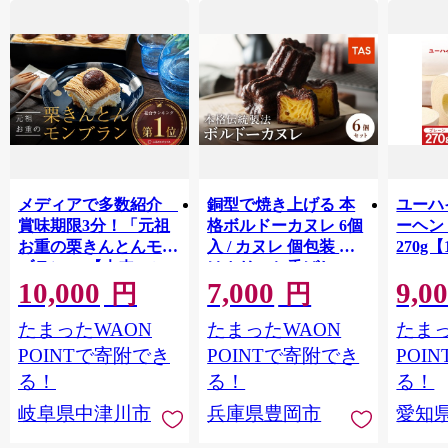
メディアで多数紹介
銅型で焼き上げる 本
ユーハ
賞味期限3分！「元祖
格ボルドーカヌレ 6個
ーヘ
お重の栗きんとんモン
入 / カヌレ 個包装 外
270g【
ブラン」 【未来のご
はカリッと香ばしい
10,000
7,000
9,0
褒美】スイーツ 栗 モ
中はもっちり ラム酒
円
円
ンブラン くりきんと
バニラ お取り寄せ ス
たまったWAON
たまったWAON
たまっ
ん デザート ご褒美 お
イーツ 焼き菓子 詰め
取り寄せ くり お菓子
合わせ ホワイトデー
POINTで寄附でき
POINTで寄附でき
POI
菓子 F4N-2298
お返し 冷凍 手作り 化
る！
る！
る！
粧箱入り ギフト TAS
岐阜県中津川市
兵庫県豊岡市
愛知
BAKE