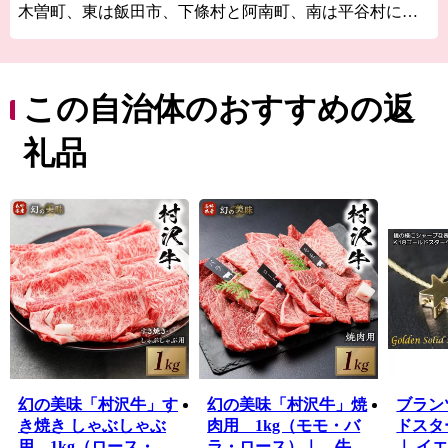
木曽町、東は飯田市、下條村と阿南町、南は平谷村に接
し、西は中央アルプスの恵那山を境として岐阜県中津川
市に接しています。
標高410ｍから恵那山山頂2191ｍまでにおよび、山間地に
56の集落が点在しています。
この自治体のおすすめの返
恵那山、富士見台高原および大川入山から、深い谷間を
ぬって大小の河川が流れ、阿智川および和知野川となっ
礼品
て天竜川に注いでいます。
昼神温泉郷は昭和48年に湧出した南信最大の温泉で、良
質な単純硫黄泉として好評を博しています。
県歌「信濃の国」に歌われている「園原の里」、360度の
眺望が楽しめる富士見台高原、ヘブンスそのはら（スキ
ー場、高原リゾート）、治部坂高原、あららぎ高原（散
策、スキー場）など通年を通して観光客でにぎわってい
ます。
幻の美味「村沢牛」す
幻の美味「村沢牛」焼
ブランツ 立体
き焼き しゃぶしゃぶ
肉用 1kg（モモ・バ
ドスタ
用 1kg（ロース・カ
ラ・ロース）｜ 牛肉
｜ イ