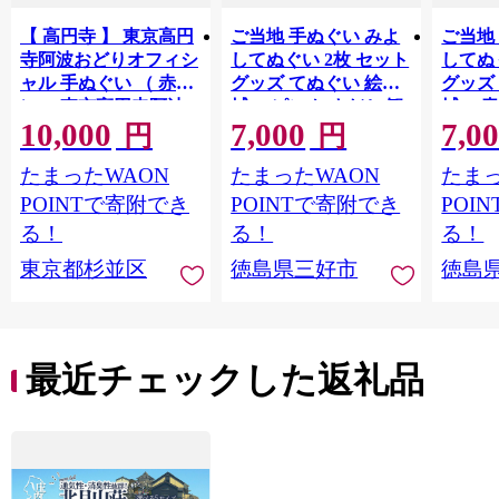
【 高円寺 】 東京高円
ご当地 手ぬぐい みよ
ご当地
寺阿波おどりオフィシ
してぬぐい 2枚 セット
してぬ
ャル 手ぬぐい （ 赤
グッズ てぬぐい 絵手
グッズ
）・ 東京高円寺阿波
拭い ピンク すだち 観
拭い 青
10,000
7,000
7,0
おどりオフィシャル
光 景色 かずら橋 落合
色 か
円
円
ショッパーバッグ セ
集落 古民家 大歩危峡
古民家
たまったWAON
たまったWAON
たまっ
ット 【2026年版】 描
百年蔵 阿波池田たば
蔵 阿
き下ろし 書き下ろし
こ資料館 阿波池田本
料館 
POINTで寄附でき
POINTで寄附でき
POI
限定デザイン アート
町通り いけだ阿波お
り い
る！
る！
る！
ワーク オリジナルグ
どり お土産 日用品 フ
お土産
東京都杉並区
徳島県三好市
徳島
ッズ
ァッション おしゃれ
ション
綿 徳島県 三好市 みよ
島県 
し さかなやデザイン
かなや
最近チェックした返礼品