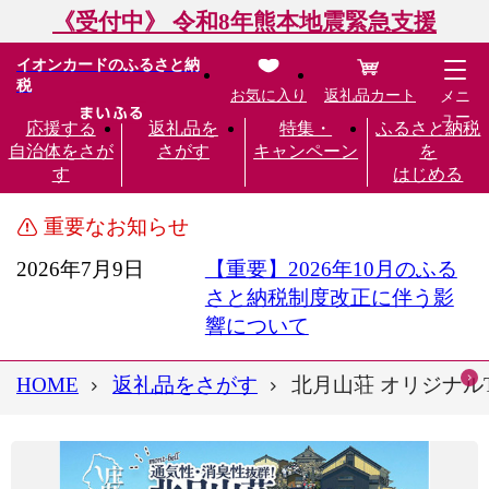
《受付中》 令和8年熊本地震緊急支援
イオンカードのふるさと納
税
お気に入り
返礼品カート
メニ
ュー
応援する
返礼品を
特集・
ふるさと納税
自治体をさが
さがす
キャンペーン
を
す
はじめる
重要なお知らせ
2026年7月9日
【重要】2026年10月のふる
さと納税制度改正に伴う影
響について
HOME
返礼品をさがす
北月山荘 オリジナルTシ