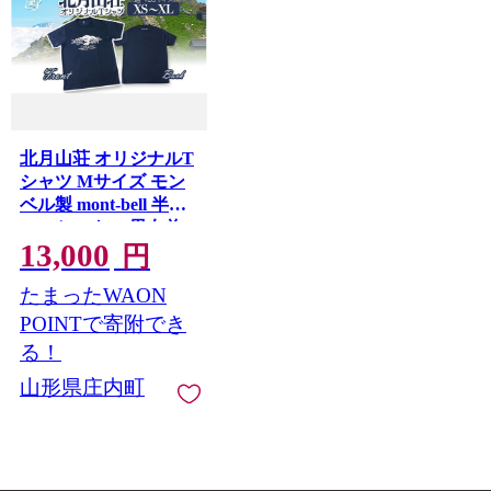
北月山荘 オリジナルT
シャツ Mサイズ モン
ベル製 mont-bell 半袖
ユニセックス 男女兼
13,000
用 夏の快適素材 高機
円
能素材【4010-012B-
たまったWAON
M】
POINTで寄附でき
る！
山形県庄内町