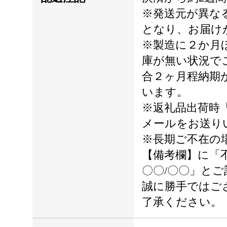
※発送元が異な
となり、お届け
※製造に２か月
庫が無い状況で
合２ヶ月程納期
います。
※返礼品出荷時
メールをお送り
※長期ご不在の
【備考欄】に「
〇〇/〇〇」と
誠に勝手ではご
了承ください。