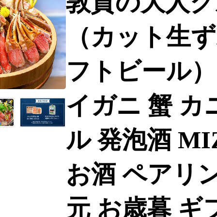
敦賀の大人グ
（カット生ず
フトビール）
イガニ 蟹 カ
ル 発泡酒 MIZ
お酒 ペアリン
元 お歳暮 ギ