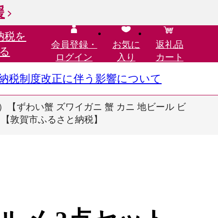
援
納税を
会員登録・
お気に
返礼品
る
ログイン
入り
カート
さと納税制度改正に伴う影響について
【ずわい蟹 ズワイガニ 蟹 カニ 地ビール ビ
05] 【敦賀市ふるさと納税】