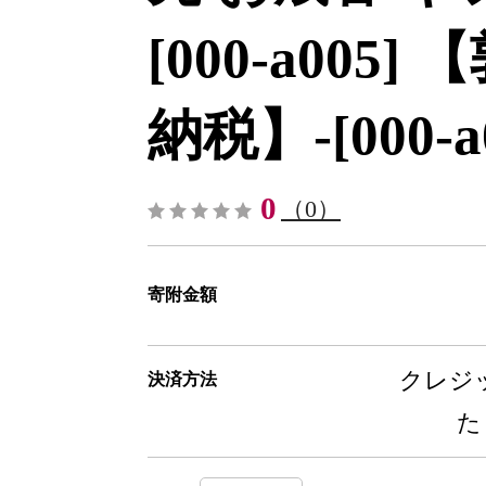
[000-a005
納税】-[000-a
0
（0）
寄附金額
クレジッ
決済方法
た