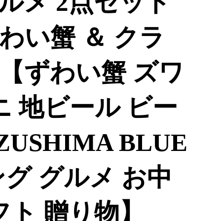
ルメ 2点セット
わい蟹 ＆ クラ
【ずわい蟹 ズワ
ニ 地ビール ビー
USHIMA BLUE
グ グルメ お中
フト 贈り物】