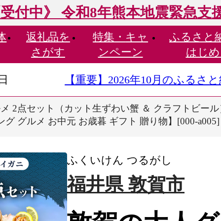
受付中》 令和8年熊本地震緊急支
体
返礼品を
特集・
キャ
ふるさと
さがす
ンペーン
はじめ
9日
【重要】2026年10月のふる
メ 2点セット（カット生ずわい蟹 ＆ クラフトビール）
アリング グルメ お中元 お歳暮 ギフト 贈り物】[000-a0
ふくいけん つるがし
福井県 敦賀市