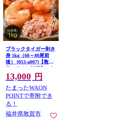
ブラックタイガー剥き
身 1kg（60～80尾前
後） [053-a007]【敦賀
市ふるさと納税】（む
13,000
きえび バラ凍結 海鮮
円
人気 便利 大型 えび エ
たまったWAON
ビ 海老 むき海老 海鮮
家庭用 冷凍 夕食 お弁
POINTで寄附でき
当 おかず 弁当 料理）
る！
福井県敦賀市