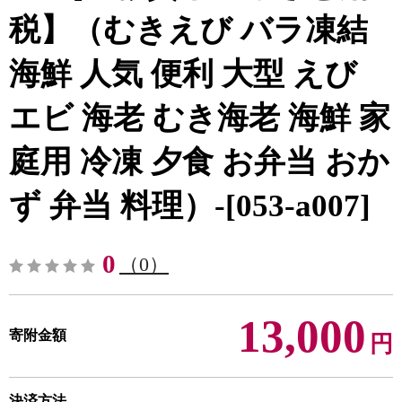
税】（むきえび バラ凍結
海鮮 人気 便利 大型 えび
エビ 海老 むき海老 海鮮 家
庭用 冷凍 夕食 お弁当 おか
ず 弁当 料理）-[053-a007]
0
（0）
13,000
寄附金額
円
決済方法