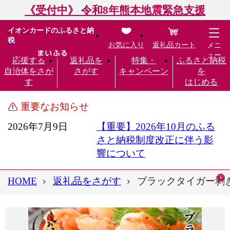
《受付中》 令和8年熊本地震緊急支援
イオンカードのふるさと納
税
お気に入り
返礼品カート
メニ
ュー
応援する
返礼品を
特集・
ふるさと納税
自治体をさが
さがす
キャンペーン
を
す
はじめる
重要なお知らせ
2026年7月9日
【重要】2026年10月のふる
さと納税制度改正に伴う影
響について
HOME
返礼品をさがす
ブラックタイガー剥き身