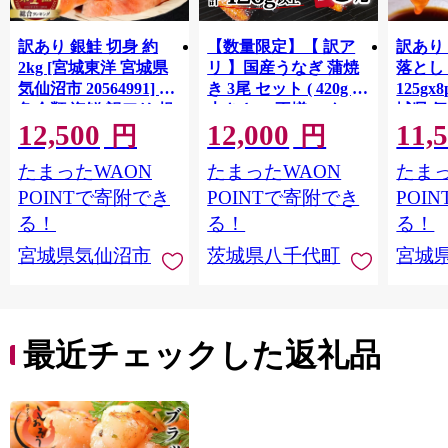
訳あり 銀鮭 切身 約
【数量限定】【 訳ア
訳あり
2kg [宮城東洋 宮城県
リ 】国産うなぎ 蒲焼
落とし 
気仙沼市 20564991] 鮭
き 3尾 セット ( 420g )
125gx
魚介類 海鮮 訳アリ 規
大きさ の不揃い タ
城県 
12,500
12,000
11,
格外 不揃い さけ サケ
レ・山椒付き ウナギ
20564
円
円
鮭切身 シャケ 切り身
鰻 ふぞろい 不揃い う
お刺し
たまったWAON
たまったWAON
たまっ
冷凍 家庭用 おかず 弁
な重 ひつまぶし 人気
生 生
当 支援 サーモン 銀鮭
茨城 八千代町 ふるさ
鮭 銀鮭
POINTで寄附でき
POINTで寄附でき
POI
切り身 魚 わけあり
と納税 冷凍 [SF951ya]
介
る！
る！
る！
宮城県気仙沼市
茨城県八千代町
宮城
最近チェックした返礼品