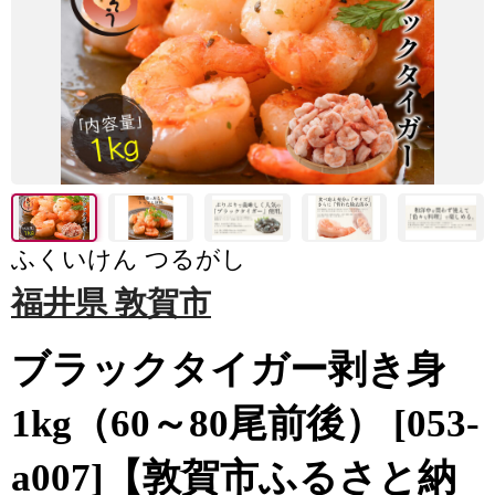
ふくいけん つるがし
福井県 敦賀市
ブラックタイガー剥き身
1kg（60～80尾前後） [053-
a007]【敦賀市ふるさと納