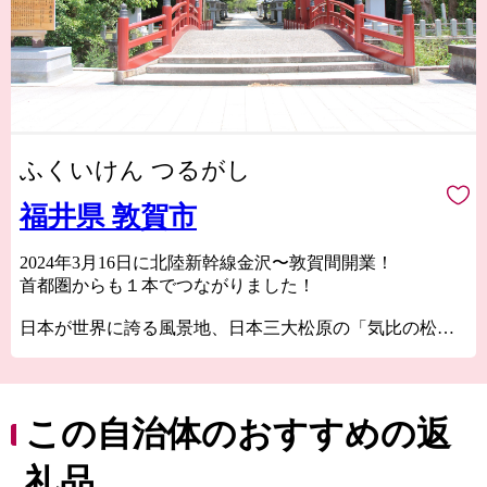
ふくいけん つるがし
福井県 敦賀市
2024年3月16日に北陸新幹線金沢〜敦賀間開業！
首都圏からも１本でつながりました！
日本が世界に誇る風景地、日本三大松原の「気比の松
原」やラムサール条約湿地「中池見湿地」。
100年以上の歴史を誇り鉄道ファンの聖地ともされてい
る、衣掛山のループ線や山中隧道をはじめとする鉄道遺
産群。
この自治体のおすすめの返
「越前がに」や「敦賀ふぐ」等豊富な海の幸。
日本最北限、甘さが自慢の「東浦みかん」。
礼品