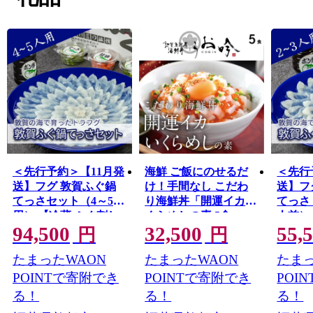
”御食国”のルーツとして、食物の神・伊奢沙別神（いさ
さわけのみこと）が祀られている「氣比神宮」。
これが全て敦賀の魅力。
================================
敦賀の魅力発信サイトできました。
詳しくは、下記ページをご覧ください。
https://kuras-tsuruga.jp/
（上記URLをコピー＆ペーストしアドレスバーへ貼り付
けてご覧ください。）
■お問い合わせ先
＜先行予約＞【11月発
海鮮 ご飯にのせるだ
＜先行
福井県敦賀市ふるさと納税コールセンター
送】フグ 敦賀ふぐ鍋
け！手間なし こだわ
送】フ
TEL：050-3090-1336
てっさセット（4～5人
り海鮮丼「開運イカい
てっさ
Mail：f.tsuruga@do-furusato.jp
用） 【冷蔵 ふぐ刺し
くらめしの素 5食」
人前）
受付時間 午前9時00分～午後5時45分 (土曜日・日曜
94,500
32,500
55,
河豚 ふぐ 海鮮 鍋 なべ
（1袋 90g） 【冷凍 お
っちり
円
円
日・祝日及び12月30日～1月3日を除く)
あけぼの旅館】 [041-
取り寄せ おうち時間
ラフグ 
たまったWAON
たまったWAON
たまっ
f004]【敦賀市ふるさと
イクラ いか グルメ】
べ あ
■ワンストップ特例申請書および変更届出書送付先
[041-c0
納税】
[047-b020]【敦賀市ふ
POINTで寄附でき
POINTで寄附でき
POI
〒584-8790 富田林市中野町東2 コーユービジネス内
【敦賀
るさと納税】
る！
る！
る！
18202
税】
福井県敦賀市ふるさと納税 ワンストップ特例申請書類受