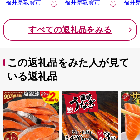
福井県敦賀市
福井県敦賀市
福井
付係 宛
すべての返礼品をみる
この返礼品をみた人が見て
いる返礼品