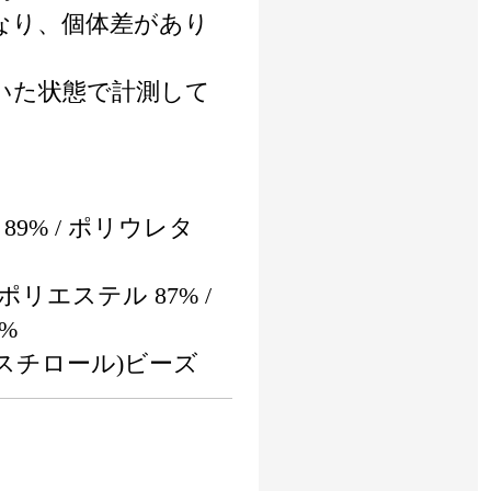
なり、個体差があり
いた状態で計測して
89% / ポリウレタ
リエステル 87% /
%
泡スチロール)ビーズ