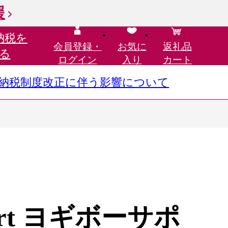
援
納税を
会員登録・
お気に
返礼品
る
ログイン
入り
カート
さと納税制度改正に伴う影響について
pport ヨギボーサポ