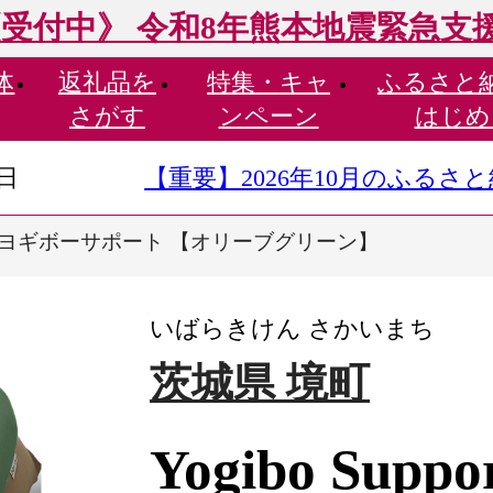
受付中》 令和8年熊本地震緊急支
体
返礼品を
特集・
キャ
ふるさと
さがす
ンペーン
はじめ
9日
【重要】2026年10月のふる
pport ヨギボーサポート 【オリーブグリーン】
いばらきけん さかいまち
茨城県 境町
Yogibo Su