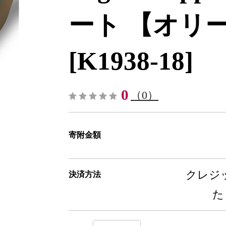
ート 【オリ
[K1938-18]
0
（0）
寄附金額
クレジッ
決済方法
た