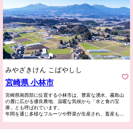
みやざきけん こばやしし
宮崎県 小林市
宮崎県南西部に位置する小林市は、豊富な湧水、霧島山
の麓に広がる優良農地、温暖な気候から「水と食の宝
庫」とも呼ばれています。
年間を通じ多様なフルーツや野菜が生産され、畜産も盛
ん。宮崎ブランドの黒豚やみやざき地頭鶏のほか、特に
牛肉は、日本一（※）の黒毛和牛「宮崎牛」を支える一
大生産基地です。