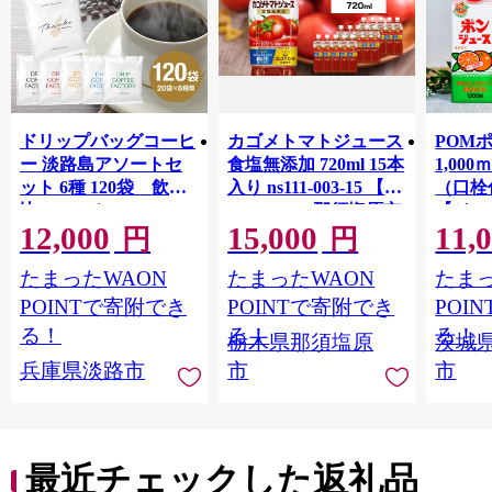
ドリップバッグコーヒ
カゴメトマトジュース
POM
ー 淡路島アソートセ
食塩無添加 720ml 15本
1,00
ット 6種 120袋 飲み
入り ns111-003-15 【
（口栓
比べ コーヒー
KAGOME 那須塩原市
【ジュ
12,000
15,000
11,
ギフト トマト 野菜 ジ
Ｍ 爽
円
円
ュース 飲料 ドリンク
ジ 果汁
たまったWAON
たまったWAON
たまっ
健康 GABA 血圧 コレ
ンス 
ステロール】
ンド 
POINTで寄附でき
POINTで寄附でき
POI
庫 ド
る！
る！
る！
栃木県那須塩原
茨城
入れし
兵庫県淡路市
市
市
アタイ
き フ
子ども
田市】
最近チェックした返礼品