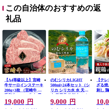
全国でも稀な「小林市水資源保全条例」や「小林市蛍保
この自治体のおすすめの返
護条例」などを制定し、貴重な財産である自然を守る取
り組みを進めています。
礼品
そんな自然と共存するまちから生まれる、美味しくて安
全な産品の数々をぜひご堪能ください。
※2022年開催の全国和牛能力共進会（和牛オリンピッ
ク）にて内閣総理大臣賞受賞（4大会連続）
【A4等級以上】宮崎
のむシリカLIGHT
【テレ
牛サーロインステーキ
500ml×24本セット（シ
ざる焼
200g×3枚 （宮崎牛 黒
リカ シリカ水 水 天然
刺し 
毛和牛 A4 A5 牛肉 霜
水 日用品 飲料水 ミネ
100g
19,000
9,000
10,
降り サーロイン ステ
ラルウォーター 美容
鶏 鳥
円
円
ーキ 内閣総理大臣賞4
人気 霧島 宮崎県）
冷凍 宮