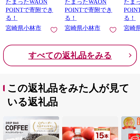
たまったWAON
たまったWAON
たまっ
大会連続受賞）
鮮
POINTで寄附でき
POINTで寄附でき
POI
る！
る！
る！
宮崎県小林市
宮崎県小林市
宮崎
すべての返礼品をみる
この返礼品をみた人が見て
いる返礼品