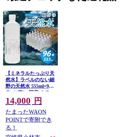
【ミネラルたっぷり天
然水】ラベルのない細
野の天然水 555ml×96
本（4箱） 国産 ナチュ
14,000
ラルウォーター ミネ
円
ラルウォーター ラベ
たまったWAON
ルレス 天然水 水
555ml 中硬水 シリカ
POINTで寄附でき
美容 人気 ペットボト
る！
ル 霧島 宮崎 長期保存