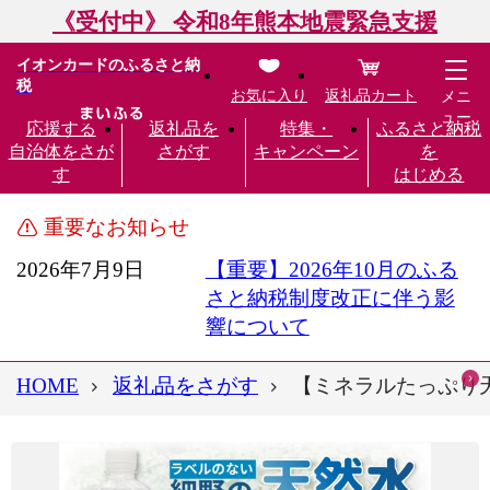
《受付中》 令和8年熊本地震緊急支援
イオンカードのふるさと納
税
お気に入り
返礼品カート
メニ
ュー
応援する
返礼品を
特集・
ふるさと納税
自治体をさが
さがす
キャンペーン
を
す
はじめる
重要なお知らせ
2026年7月9日
【重要】2026年10月のふる
さと納税制度改正に伴う影
響について
HOME
返礼品をさがす
【ミネラルたっぷり天然