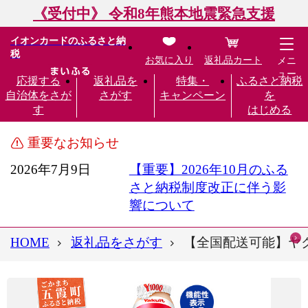
《受付中》 令和8年熊本地震緊急支援
イオンカードのふるさと納
税
お気に入り
返礼品カート
メニ
ュー
応援する
返礼品を
特集・
ふるさと納税
自治体をさが
さがす
キャンペーン
を
す
はじめる
重要なお知らせ
2026年7月9日
【重要】2026年10月のふる
さと納税制度改正に伴う影
響について
HOME
返礼品をさがす
【全国配送可能】ヤク