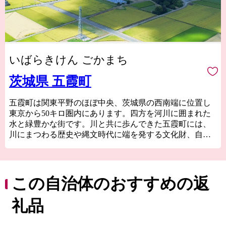
いばらきけん ごかまち
茨城県 五霞町
五霞町は関東平野のほぼ中央、茨城県の西南端に位置し
東京から50キロ圏内にあります。四方を河川に囲まれた
水と緑豊かな街です。川と共に歩んできた五霞町には、
川にまつわる歴史や縄文時代に端を発する文化財、自然
環境や自然風景や五霞町産の食材など様々な魅力があり
ます。
この自治体のおすすめの返
礼品