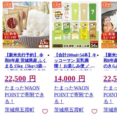
【新米先行予約】 令
【合計200ml×54本】キ
【新米
和8年産 茨城県産 ふく
ッコーマン 豆乳満
和8年
まる 15kg（5kg×3袋）
喫！ お楽しみ便 ／ 9
のきら
／ 新米 先行受付 先行
種 各6本 計54本 詰め
15kg（
22,500
14,000
22,
予約 2026年 米 お米 精
合わせ アソート 飲み
米 先
円
円
米 特A米 特A 特A評価
比べ 豆乳飲料 豆乳 健
2026
たまったWAON
たまったWAON
たまっ
旨味 安心 美味しい 茨
康 おまかせ おやつ 大
味 安
城県 五霞町
豆 パック 定番 飲み切
県 五
POINTで寄附でき
POINTで寄附でき
POI
り おすすめ 茨城県 五
る！
る！
る！
霞町 N
茨城県五霞町
茨城県五霞町
茨城