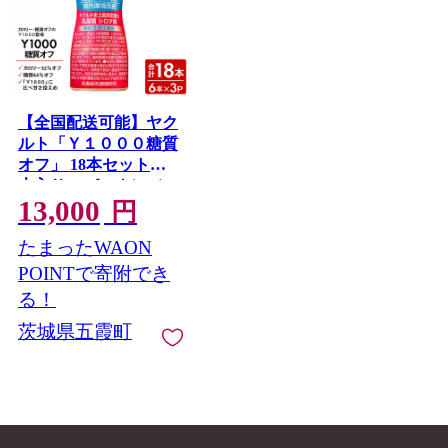
【全国配送可能】ヤク
ルト「Ｙ１０００糖質
オフ」 18本セット（6
本入り×3パック）／
13,000
乳製品 乳酸菌飲料 健
円
康 腸活 ストレス緩和
たまったWAON
睡眠の質向上 乳酸菌
シロタ株 機能性表示
POINTで寄附でき
食品 カロリーオフ 甘
る！
さ控えめ 茨城県 五霞
茨城県五霞町
町