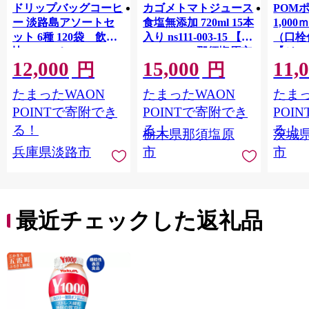
ドリップバッグコーヒ
カゴメトマトジュース
POM
ー 淡路島アソートセ
食塩無添加 720ml 15本
1,00
ット 6種 120袋 飲み
入り ns111-003-15 【
（口栓
比べ コーヒー
KAGOME 那須塩原市
【ジュ
12,000
15,000
11,
ギフト トマト 野菜 ジ
Ｍ 爽
円
円
ュース 飲料 ドリンク
ジ 果汁
たまったWAON
たまったWAON
たまっ
健康 GABA 血圧 コレ
ンス 
ステロール】
ンド 
POINTで寄附でき
POINTで寄附でき
POI
庫 ド
る！
る！
る！
栃木県那須塩原
茨城
入れし
兵庫県淡路市
市
市
アタイ
き フ
子ども
田市】
最近チェックした返礼品