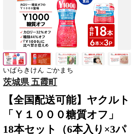
いばらきけん ごかまち
茨城県 五霞町
【全国配送可能】ヤクルト
「Ｙ１０００糖質オフ」
18本セット（6本入り×3パ