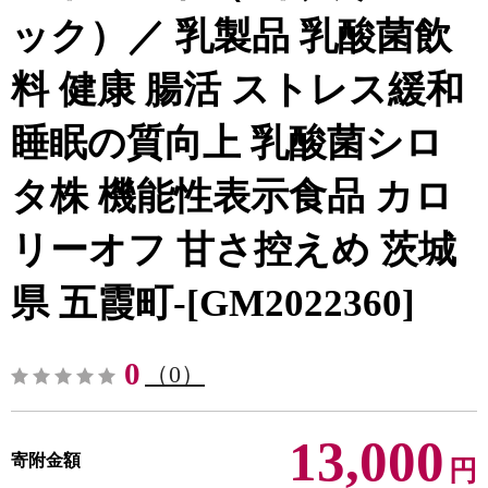
ック）／ 乳製品 乳酸菌飲
料 健康 腸活 ストレス緩和
睡眠の質向上 乳酸菌シロ
タ株 機能性表示食品 カロ
リーオフ 甘さ控えめ 茨城
県 五霞町-[GM2022360]
0
（0）
13,000
寄附金額
円