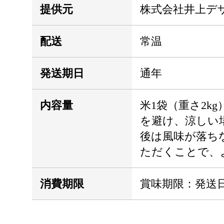
提供元
株式会社井上デ
配送
常温
発送期日
通年
内容量
米1袋（重さ2kg
を避け、涼しい
後は風味が落ち
ただくことで、
消費期限
賞味期限：発送日