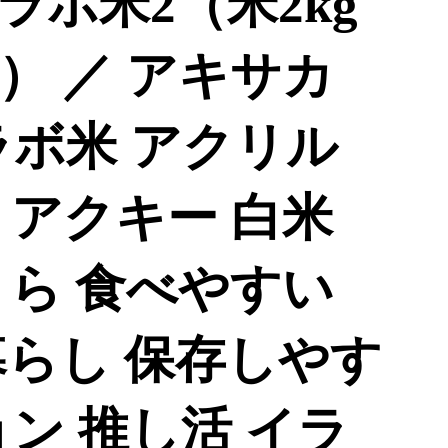
ラボ米2（米2kg
） ／ アキサカ
コラボ米 アクリル
 アクキー 白米
くら 食べやすい
暮らし 保存しやす
ン 推し活 イラ