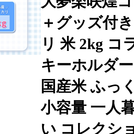
大夢楽咲煌コ
＋グッズ付き
リ 米 2kg 
キーホルダー
国産米 ふっ
小容量 一人
い コレクショ