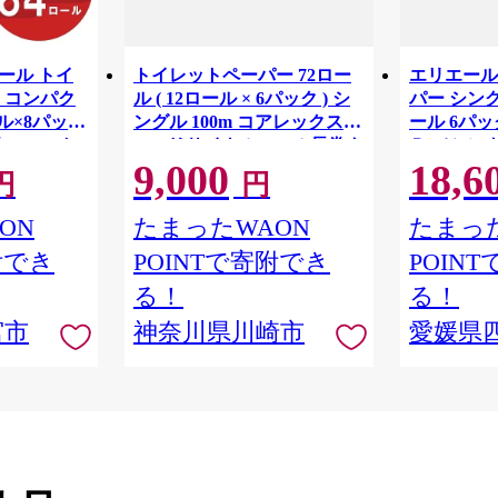
リエール トイ
トイレットペーパー 72ロー
エリエール
 コンパク
ル ( 12ロール × 6パック ) シ
パー シング
ル×8パック
ングル 100m コアレックス
ール 6パック
82.5m ト
FSCリサイクルロール長巻タ
Ｒ （シング
9,000
18,6
 シングル
イプ 再生紙 100％ 日用品 消
パック 日
円
円
りつき 日用品
耗品 防災 備蓄 トイレットペ
備蓄 防災
ーパー トイレ 神奈川県 川崎
ON
たまったWAON
たまった
市 トイレットペーパー 新生
附でき
POINTで寄附でき
POIN
活 生活雑貨 生活用品 といれ
っとぺーぱー 長持ち 長巻き
る！
る！
まとめ 非常 便利 サステナブ
宮市
神奈川県川崎市
愛媛県
ル エコ トイレットペーパー
人気 おすすめ