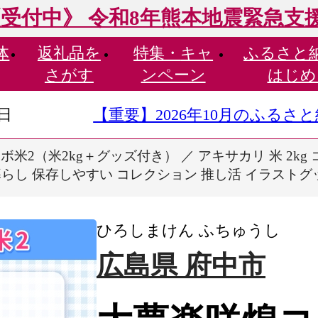
受付中》 令和8年熊本地震緊急支
体
返礼品を
特集・
キャ
ふるさと
さがす
ンペーン
はじめ
9日
【重要】2026年10月のふる
米2（米2kg＋グッズ付き） ／ アキサカリ 米 2kg
らし 保存しやすい コレクション 推し活 イラストグッズ
ひろしまけん ふちゅうし
広島県 府中市