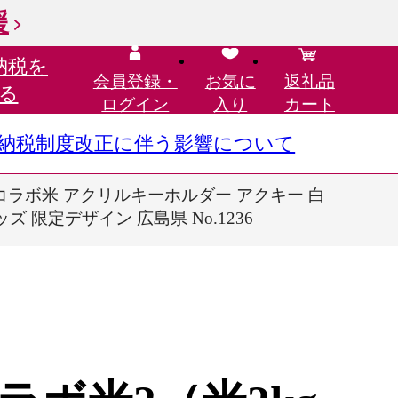
援
納税を
会員登録・
お気に
返礼品
る
ログイン
入り
カート
さと納税制度改正に伴う影響について
 コラボ米 アクリルキーホルダー アクキー 白
 限定デザイン 広島県 No.1236