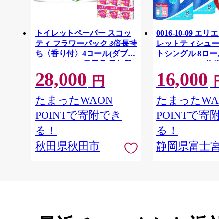
トイレットペーパー スコッ
0016-10-09 エ
ティ フラワーパック 3倍長持
レットティシュー
ち〈香り付〉4ロール(ダブ
トシングル 8ロー
ル)×12パック 日用品 最短翌
64ロール 1.5倍巻 
28,000
16,000
日発送 [スコッティ フラワー
イレットペーパー
円
パック トイレットペーパー
パルプ100％ 香
日本製紙クレシア] 秋田県秋
消耗品 備蓄
たまったWAON
たまったWA
田市
POINTで寄附でき
POINTで寄
る！
る！
秋田県秋田市
静岡県富士