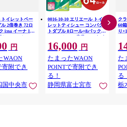
 トイレットペー
0016-10-10 エリエール トイ
クラ
ル 2倍巻き 72ロ
レットティシュー コンパク
60箱
 i:na イーナ 12
トダブル 8ロール×8パック
り×
ル・100ｍ） × 6
64ロール 1.5倍巻 45m トイ
00
16,000
1
用品 消耗品 新生活
レットペーパー ダブル パル
円
円
 愛媛県 四国中央市
プ100％ 香りつき 日用品 消
耗品 備蓄
WAON
たまったWAON
た
Tで寄附でき
POINTで寄附でき
P
る！
る
四国中央市
静岡県富士宮市
栃