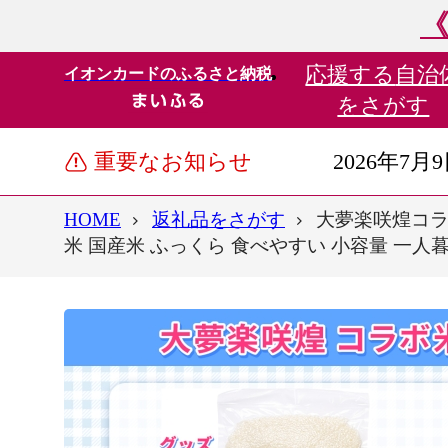
《
応援する
自治
イオンカードのふるさと納税
をさがす
重要なお知らせ
2026年7月
HOME
返礼品をさがす
大夢楽咲煌コラボ
米 国産米 ふっくら 食べやすい 小容量 一人暮