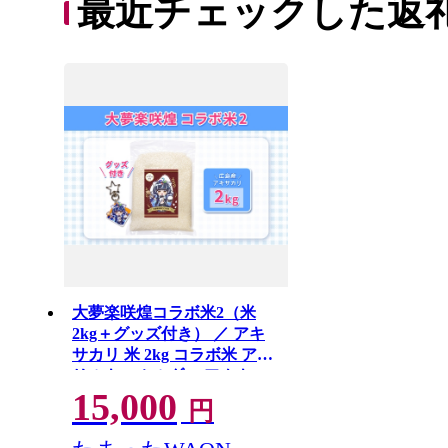
最近チェックした返
大夢楽咲煌コラボ米2（米
2kg＋グッズ付き） ／ アキ
サカリ 米 2kg コラボ米 アク
リルキーホルダー アクキー
15,000
白米 国産米 ふっくら 食べや
円
すい 小容量 一人暮らし 保存
しやすい コレクション 推し