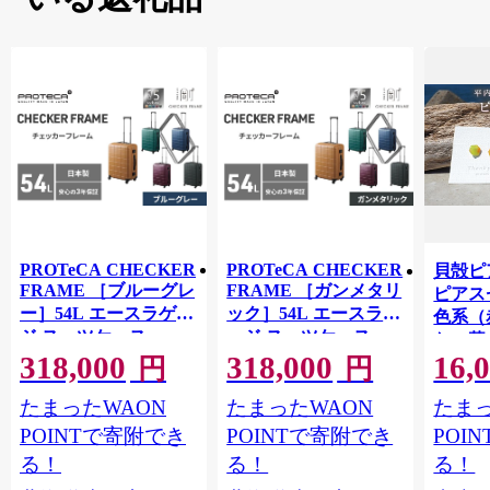
PROTeCA CHECKER
PROTeCA CHECKER
貝殻ピ
FRAME ［ブルーグレ
FRAME ［ガンメタリ
ピアス
ー］54L エースラゲー
ック］54L エースラゲ
色系（
ジ スーツケース
ージ スーツケース
ない暮
［NO.00142（03）］
［NO.00142（02）］
318,000
318,000
16,
ピアス
円
円
プロテカ チェッカー
プロテカ チェッカー
たて 
フレーム 旅 キャリー
フレーム 旅 キャリー
たまったWAON
たまったWAON
たまっ
チック
かばん バッグ 国産 日
かばん バッグ 国産 日
ル 手
POINTで寄附でき
POINTで寄附でき
POI
本製 抗ウイルス仕様
本製 抗ウイルス仕様
ド ア
る！
る！
る！
ィース