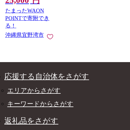
円
ガニックコットン 琉
たまったWAON
球 沖縄 伝統 針突柄 入
れ墨 模様 文様 柄 デザ
POINTで寄附でき
イン | 沖縄県 宜野湾市
る！
送料無料
沖縄県宜野湾市
応援する自治体をさがす
エリアからさがす
キーワードからさがす
返礼品をさがす