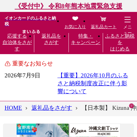
《受付中》 令和8年熊本地震緊急支援
イオンカードのふるさと納
税
お気に入り
返礼品カート
メニ
ュー
応援する
返礼品を
特集・
ふるさと納税
自治体をさが
さがす
キャンペーン
を
す
はじめる
重要なお知らせ
2026年7月9日
【重要】2026年10月のふる
さと納税制度改正に伴う影
響について
HOME
返礼品をさがす
【日本製】 Kizuna