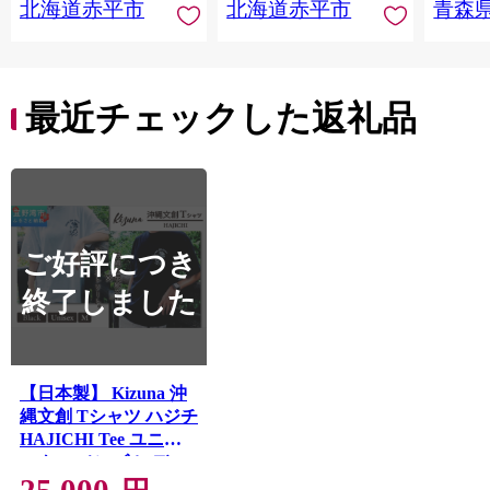
北海道赤平市
北海道赤平市
青森
平内町 F
最近チェックした返礼品
ご好評につき
終了しました
【日本製】 Kizuna 沖
縄文創 Tシャツ ハジチ
HAJICHI Tee ユニセ
ックス メンズ レディ
25,000
ース | ブラック M オー