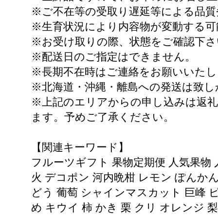
※ご不在等の受取り遅延等による品質
※生育状況により内容物が変動する可
※お受け取りの際、状態をご確認下さ
※配送日のご指定はできません。
※長期不在時はご連絡をお願いいたし
※北海道・沖縄・離島への発送は致し
※上記のエリアからの申し込みは返
ます。予めご了承ください。
【関連キーワード】
フルーツギフト 果物定期便 人気果物 
火 デコポン 河内晩柑 レモン ぽんかん
どう 葡萄 シャインマスカット 巨峰 ピ
め キウイ 柿 かき 栗 クリ オレンジ 