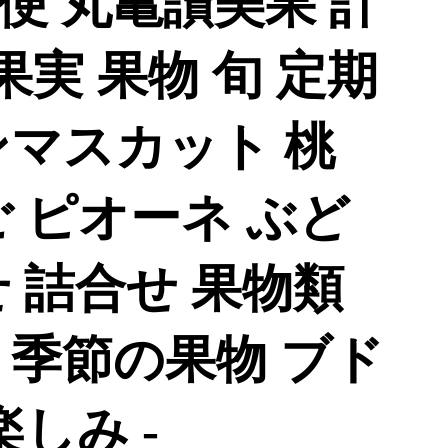
便 丸亀讃美果 計
果実 果物 旬 定期
ンマスカット 桃
 ピオーネ ぶど
 詰合せ 果物類
 季節の果物 ブド
楽しみ -