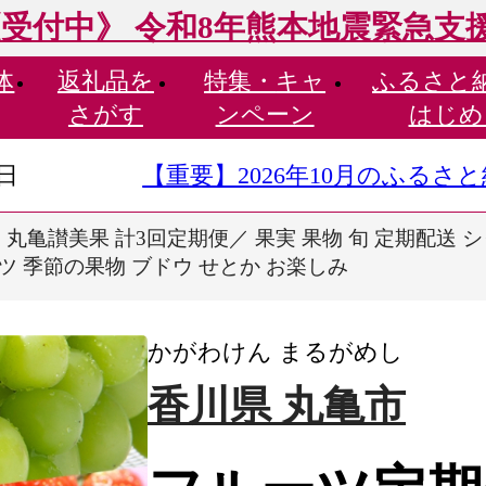
受付中》 令和8年熊本地震緊急支
体
返礼品を
特集・
キャ
ふるさと
さがす
ンペーン
はじめ
9日
【重要】2026年10月のふる
丸亀讃美果 計3回定期便／ 果実 果物 旬 定期配送 
ツ 季節の果物 ブドウ せとか お楽しみ
かがわけん まるがめし
香川県 丸亀市