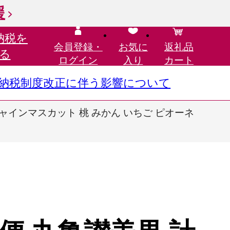
援
納税を
会員登録・
お気に
返礼品
る
ログイン
入り
カート
さと納税制度改正に伴う影響について
シャインマスカット 桃 みかん いちご ピオーネ