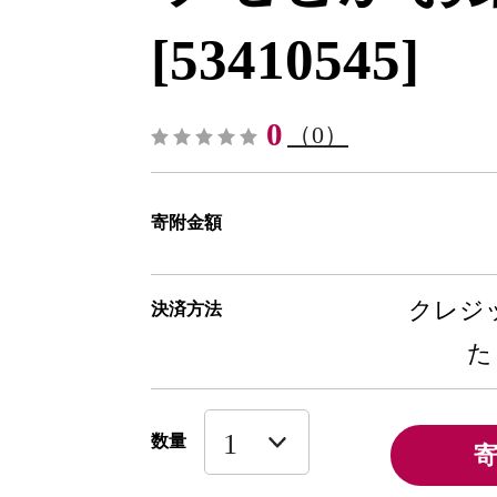
[53410545]
0
（0）
寄附金額
クレジッ
決済方法
た
数量