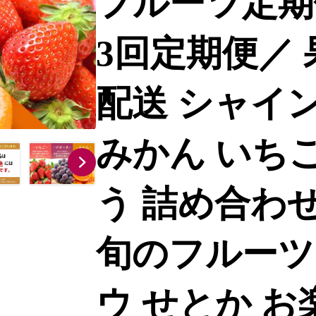
フルーツ定期
3回定期便／ 
配送 シャイ
みかん いちご
う 詰め合わせ
旬のフルーツ
ウ せとか お