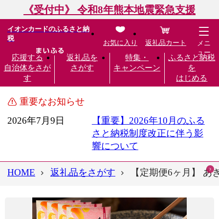
《受付中》 令和8年熊本地震緊急支援
イオンカードのふるさと納
税
お気に入り
返礼品カート
メニ
ュー
応援する
返礼品を
特集・
ふるさと納税
自治体をさが
さがす
キャンペーン
を
す
はじめる
重要なお知らせ
2026年7月9日
【重要】2026年10月のふる
さと納税制度改正に伴う影
響について
HOME
返礼品をさがす
【定期便6ヶ月】 あき