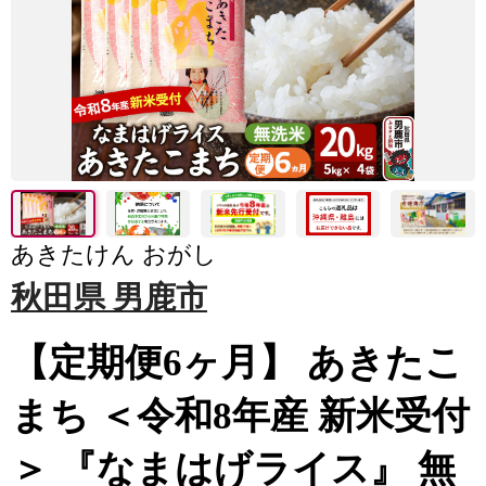
あきたけん おがし
秋田県 男鹿市
【定期便6ヶ月】 あきたこ
まち ＜令和8年産 新米受付
＞ 『なまはげライス』 無