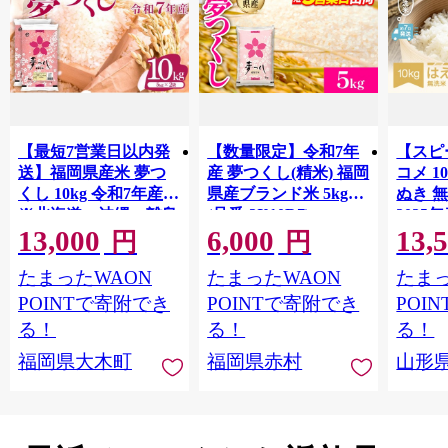
【最短7営業日以内発
【数量限定】令和7年
【スピ
送】福岡県産米 夢つ
産 夢つくし(精米) 福岡
コメ 10
くし 10kg 令和7年産
県産ブランド米 5kg
ぬき 
※北海道・沖縄・離島
(品番:3X10R7)
2025年
13,000
6,000
13,
hamxa
は配送不可 |【精米 単
円
円
一米 単一原料米 7年産
たまったWAON
たまったWAON
たまっ
国産 お米 ブランド米
5kg × 2 ゆめつくし】
POINTで寄附でき
POINTで寄附でき
POI
CY009_01
る！
る！
る！
福岡県大木町
福岡県赤村
山形