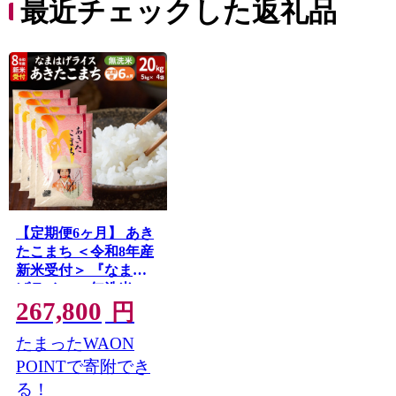
最近チェックした返礼品
【定期便6ヶ月】 あき
たこまち ＜令和8年産
新米受付＞ 『なまは
げライス』 無洗米
267,800
20kg（5kg×4袋） 吉運
円
商店 [新米 先行受付 米
たまったWAON
こめ コメ 無洗米 あき
たこまち 秋田県 男鹿
POINTで寄附でき
市] 秋田県男鹿市
る！