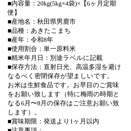
■内容量：20kg(5kg×4袋)×【6ヶ月定期
便】
■産地名：秋田県男鹿市
■品種：あきたこまち
■産年：令和8年
■使用割合：単一原料米
■精米年月日：別途ラベルに記載
■保存方法：直射日光、高温多湿を避け
なるべく密閉保存が望ましいです。
お米は生鮮食品です。お早目のご賞味
をお願い致します（特に梅雨の時期と
なる6月〜8月の保存はご注意お願い致
します）。
■賞味期限：発送より1ヶ月以内
■注意事項：