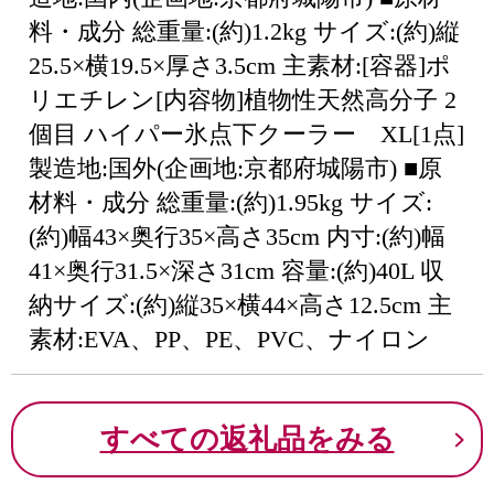
料・成分 総重量:(約)1.2kg サイズ:(約)縦
25.5×横19.5×厚さ3.5cm 主素材:[容器]ポ
リエチレン[内容物]植物性天然高分子 2
個目 ハイパー氷点下クーラー XL[1点]
製造地:国外(企画地:京都府城陽市) ■原
材料・成分 総重量:(約)1.95kg サイズ:
(約)幅43×奥行35×高さ35cm 内寸:(約)幅
41×奥行31.5×深さ31cm 容量:(約)40L 収
納サイズ:(約)縦35×横44×高さ12.5cm 主
素材:EVA、PP、PE、PVC、ナイロン
すべての返礼品をみる