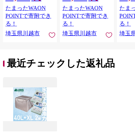
たまったWAON
たまったWAON
たまっ
POINTで寄附でき
POINTで寄附でき
POI
る！
る！
る！
埼玉県川越市
埼玉県川越市
埼玉
最近チェックした返礼品