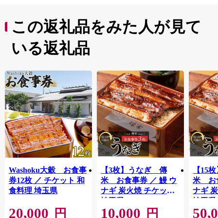
この返礼品をみた人が見て
いる返礼品
Washoku大穀 お食事
【3枚】うなぎ 傳
【15
券12枚 ／ チケット 和
米 お食事券 ／ 鰻 ウ
米 お
食料理 埼玉県
ナギ 炭火焼 チケット
ナギ 
埼玉県
埼玉県
20,000
10,000
50,
円
円