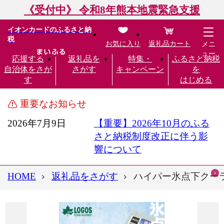
《受付中》 令和8年熊本地震緊急支援
イオンカードのふるさと納
税
お気に入り
返礼品カート
メニ
ュー
応援する
返礼品を
特集・
ふるさと納税
自治体をさが
さがす
キャンペーン
を
す
はじめる
重要なお知らせ
2026年7月9日
【重要】2026年10月のふる
さと納税制度改正に伴う影
響について
HOME
返礼品をさがす
ハイパー氷点下クーラ