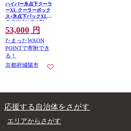
ハイパー氷点下クーラ
ーXL クーラーボック
ス+氷点下パックXL2
個 倍速凍結保冷剤＜
53,000
複数個口で配送＞
円
【4014580】
たまったWAON
POINTで寄附でき
る！
京都府城陽市
応援する自治体をさがす
エリアからさがす