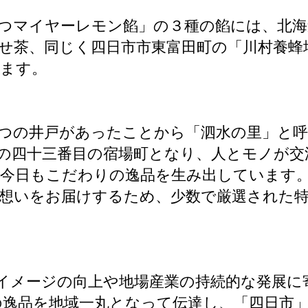
つマイヤーレモン餡」の３種の餡には、北海
せ茶、同じく四日市市東富田町の「川村養蜂
います。
つの井戸があったことから「泗水の里」と
の四十三番目の宿場町となり、人とモノが交
、今日もこだわりの逸品を生み出しています
想いをお届けするため、少数で厳選された
イメージの向上や地場産業の持続的な発展に
逸品を地域一丸となって伝達し、「四日市