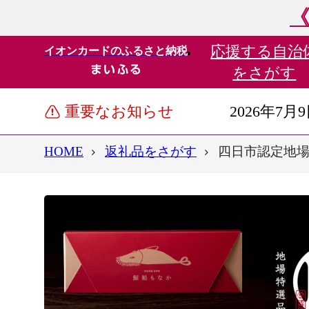
《
応援する
自治
イオンカードのふるさと納税
をさがす
重要なお知らせ
2026年7月
HOME
返礼品をさがす
四日市認定地場