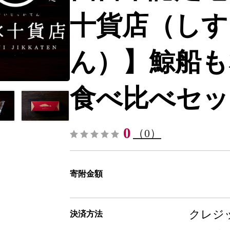
十貨店（しす
ん）】鯨船も
食べ比べセット-
0
（0）
寄附金額
クレジッ
決済方法