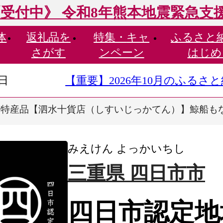
受付中》 令和8年熊本地震緊急支
体
返礼品を
特集・
キャ
ふるさと
さがす
ンペーン
はじめ
9日
【重要】2026年10月のふる
特産品【泗水十貨店（しすいじっかてん）】鯨船もな
みえけん よっかいちし
三重県 四日市市
四日市認定地