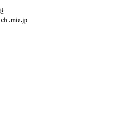
せ
chi.mie.jp