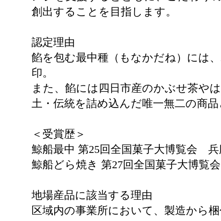
創出することを目指します。
認定理由
餡を包む最中種（もなかだね）には、
印。
また、餡には四日市産のかぶせ茶や
土・伝統を詰め込んだ唯一無二の商品
＜受賞歴＞
鯨船最中 第25回全国菓
鯨船どら焼き 第27回全国菓子大博覧
地場産品に該当する理由
区域内の事業所において、製造から梱