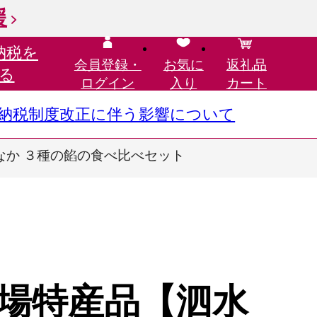
援
納税を
会員登録・
お気に
返礼品
る
ログイン
入り
カート
さと納税制度改正に伴う影響について
か ３種の餡の食べ比べセット
場特産品【泗水