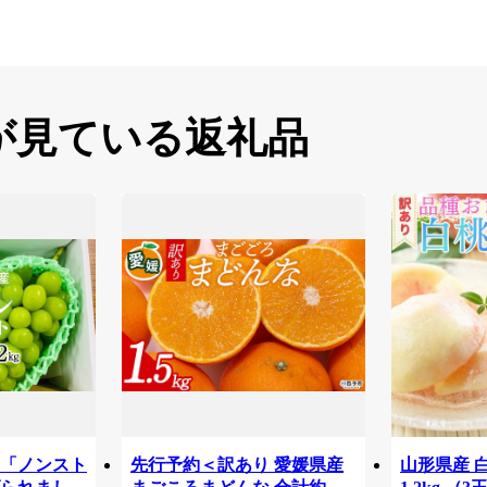
が見ている返礼品
「ノンスト
先行予約＜訳あり 愛媛県産
山形県産 