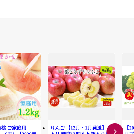
白桃 ご家庭用
りんご 【12月・1月発送】 蜜
【2