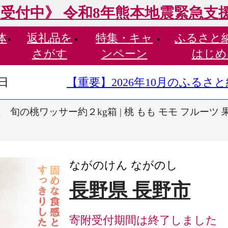
受付中》 令和8年熊本地震緊急支
体
返礼品を
特集・
キャ
ふるさと
さがす
ンペーン
はじめ
9日
【重要】2026年10月のふる
旬の桃ワッサー約２kg箱 | 桃 もも モモ フルーツ 
ながのけん ながのし
長野県 長野市
寄附受付期間は終了しました