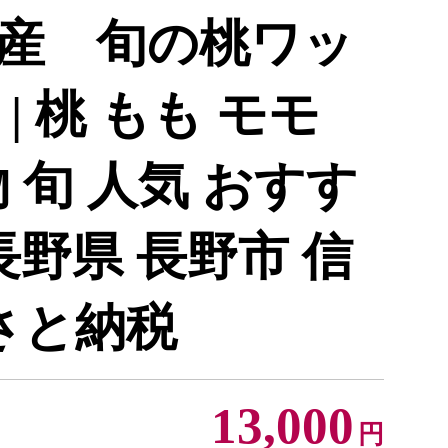
産 旬の桃ワッ
| 桃 もも モモ
 旬 人気 おすす
長野県 長野市 信
さと納税
13,000
円