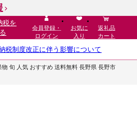
援
納税を
会員登録・
お気に
返礼品
る
ログイン
入り
カート
さと納税制度改正に伴う影響について
果物 旬 人気 おすすめ 送料無料 長野県 長野市