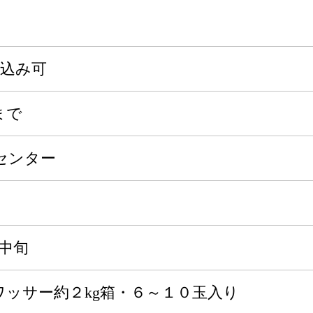
申込み可
まで
センター
～中旬
ワッサー約２kg箱・６～１０玉入り