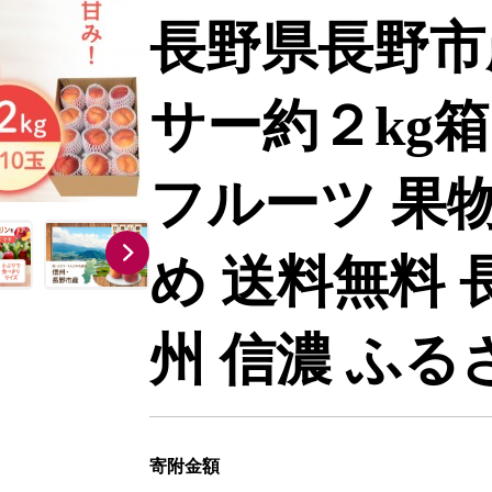
長野県長野市
サー約２kg箱 
フルーツ 果物
め 送料無料 
州 信濃 ふる
寄附金額